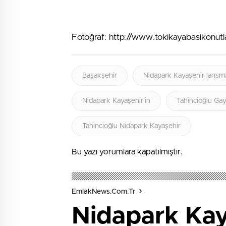
Fotoğraf: http://www.tokikayabasikonutla
Başakşehir
Nidapark Kayaşehir lansm
Nidapark Kayaşehir'in
Tahincioğlu Ga
Tahincioğlu Nidapark Kayaşehir
Bu yazı yorumlara kapatılmıştır.
EmlakNews.com.tr
Nidapark Kay