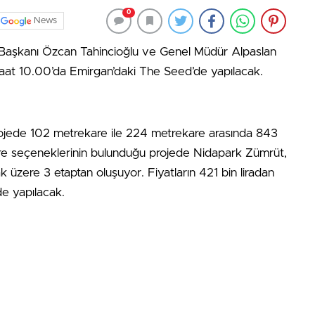
0
News
 Başkanı Özcan Tahincioğlu ve Genel Müdür Alpaslan
tı saat 10.00’da Emirgan’daki The Seed’de yapılacak.
projede 102 metrekare ile 224 metrekare arasında 843
aire seçeneklerinin bulunduğu projede Nidapark Zümrüt,
zere 3 etaptan oluşuyor. Fiyatların 421 bin liradan
de yapılacak.