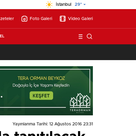
İstanbul
29°
zeteler
Foto Galeri
Video Galeri
EL
13:26
/
Vakıf Karaca Villaları’nda satılık 10 tripleks villa! 400 milyon liraya
Yayınlanma Tarihi: 12 Ağustos 2016 23:31