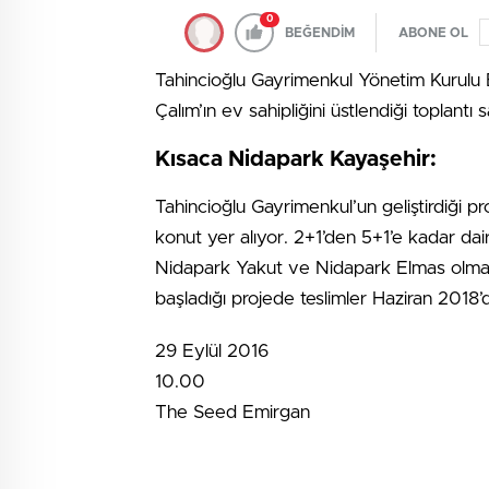
0
BEĞENDİM
ABONE OL
Tahincioğlu Gayrimenkul Yönetim Kurulu
Çalım’ın ev sahipliğini üstlendiği toplan
Kısaca Nidapark Kayaşehir:
Tahincioğlu Gayrimenkul’un geliştirdiği 
konut yer alıyor. 2+1’den 5+1’e kadar d
Nidapark Yakut ve Nidapark Elmas olmak ü
başladığı projede teslimler Haziran 2018’
29 Eylül 2016
10.00
The Seed Emirgan