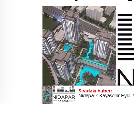
Sıradaki haber:
Sıradaki haber:
Nidapark Kayaşehir Eylül 
Nidapark Kayaşehir Eylül 
0