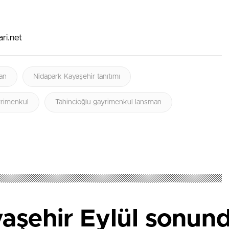
ri.net
an
Nidapark Kayaşehir tanıtımı
yrimenkul
Tahincioğlu gayrimenkul lansman
aşehir Eylül sonunda