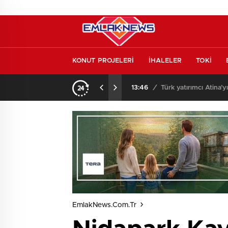
KONUT PROJELERİ
İHALELER
TOKİ
l etmeden almayın
13:46
/
Türk yatırımcı Atina’y
EmlakNews.com.tr