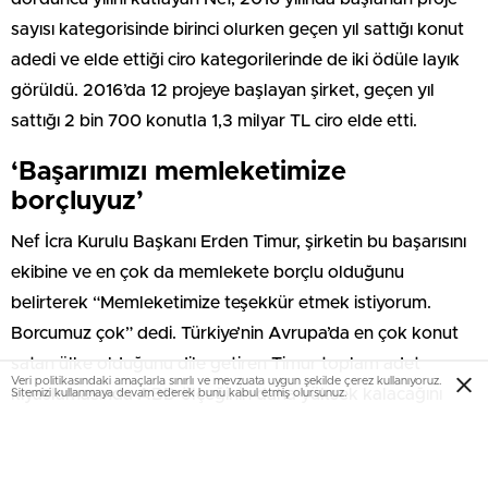
sayısı kategorisinde birinci olurken geçen yıl sattığı konut
adedi ve elde ettiği ciro kategorilerinde de iki ödüle layık
görüldü. 2016’da 12 projeye başlayan şirket, geçen yıl
sattığı 2 bin 700 konutla 1,3 milyar TL ciro elde etti.
‘Başarımızı memleketimize
borçluyuz’
Nef İcra Kurulu Başkanı Erden Timur, şirketin bu başarısını
ekibine ve en çok da memlekete borçlu olduğunu
belirterek “Memleketimize teşekkür etmek istiyorum.
Borcumuz çok” dedi. Türkiye’nin Avrupa’da en çok konut
satan ülke olduğunu dile getiren Timur toplam adet
Veri politikasındaki amaçlarla sınırlı ve mevzuata uygun şekilde çerez kullanıyoruz.
kıyaslamasında ABD ölçeğinin daha yüksek kalacağını
Sitemizi kullanmaya devam ederek bunu kabul etmiş olursunuz.
ancak yine de Türkiye gayrimenkul sektörünün elde ettiği
başarı inanılmaz olduğunu dile getirdi.
Bu yazı yorumlara kapatılmıştır.