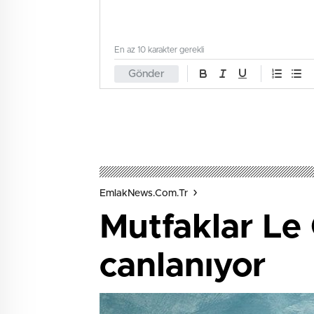
En az 10 karakter gerekli
Gönder
EmlakNews.com.tr
Mutfaklar Le 
canlanıyor