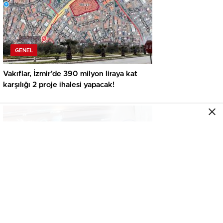
GENEL
Vakıflar, İzmir’de 390 milyon liraya kat
karşılığı 2 proje ihalesi yapacak!
GENEL
İkinci el araçta yeni tehlike! Dijital kayıtları
kontrol etmeden almayın