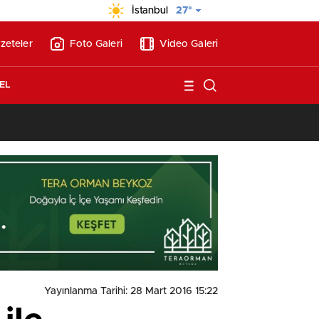
İstanbul
27°
zeteler
Foto Galeri
Video Galeri
EL
13:17
/
Vakıflar, Alanya’da 180 milyon liraya otel arsası satıyor!
Yayınlanma Tarihi: 28 Mart 2016 15:22