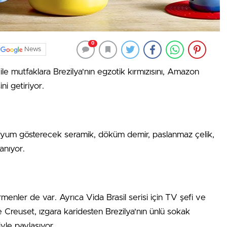
0
News
le mutfaklara Brezilya'nın egzotik kırmızısını, Amazon
ni getiriyor.
a uyum gösterecek seramik, döküm demir, paslanmaz çelik,
anıyor.
menler de var. Ayrıca Vida Brasil serisi için TV şefi ve
Creuset, ızgara karidesten Brezilya'nın ünlü sokak
yle paylaşıyor.