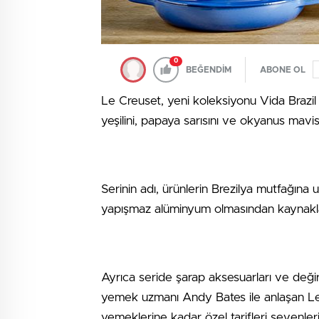
0
BEĞENDİM
ABONE OL
Le Creuset, yeni koleksiyonu Vida Brazil i
yeşilini, papaya sarısını ve okyanus mavisi
Serinin adı, ürünlerin Brezilya mutfağın
yapışmaz alüminyum olmasından kaynakl
Ayrıca seride şarap aksesuarları ve değir
yemek uzmanı Andy Bates ile anlaşan Le 
yemeklerine kadar özel tarifleri sevenleri