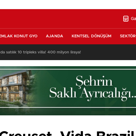
Ga
EMLAK KONUT GYO
AJANDA
KENTSEL DÖNÜŞÜM
SEKTÖR
nda satılık 10 tripleks villa! 400 milyon liraya!