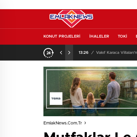
KONUT PROJELERİ
İHALELER
TOKİ
o oldu
13:26
/
Vakıf Karaca Villaları’
EmlakNews.com.tr