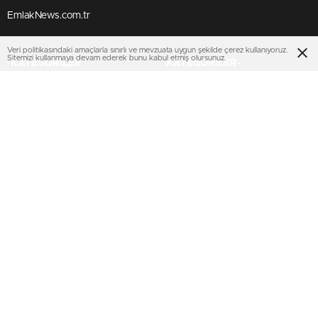
EmlakNews.com.tr
Veri politikasındaki amaçlarla sınırlı ve mevzuata uygun şekilde çerez kullanıyoruz.
Sitemizi kullanmaya devam ederek bunu kabul etmiş olursunuz.
-KATEGORİLER
KATEGORİLER-
KONUT PROJELERİ
AJANDA
İHALELER
KENTSEL DÖNÜŞÜM
TOKİ
SEKTÖREL
EMLAK KONUT GYO
KİPTAŞ
KENTSEL DÖNÜŞÜM
TURİZM
MULTIMEDYA
SERVİSLER
VİDEO
Nöbetçi Eczaneler
FOTO GALERİ
KURUMSAL
KÜNYE
İMTİYAZ SAHİBİ