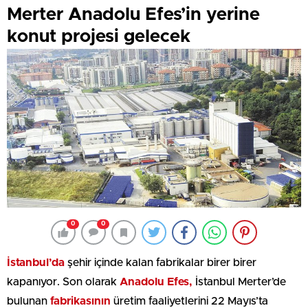
Merter Anadolu Efes’in yerine
konut projesi gelecek
0
0
İstanbul’da
şehir içinde kalan fabrikalar birer birer
kapanıyor. Son olarak
Anadolu Efes,
İstanbul Merter’de
bulunan
fabrikasının
üretim faaliyetlerini 22 Mayıs’ta