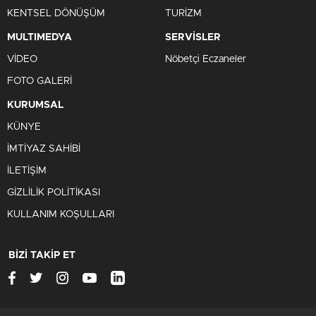
0
0
İstanbul’da
şehir içinde kalan fabrikalar birer birer
kapanıyor. Son olarak
Anadolu Efes,
İstanbul Merter’de
bulunan
fabrikasının
üretim faaliyetlerini 22 Mayıs’ta
durduracağını açıkladı.
Merter’deki
fabrikada üretimin
durdurulmasına, tesisin zaman içinde şehir içinde kalması
gerekçe gösterildi. Üretim Adana, Ankara ve İzmir’de
bulunan diğer tesislere kaydırılacak.
Anadolu Efes’ten KAP’a yapılan açıklamada, kararın şehir
merkezinde kalan bir fabrikanın bölge halkı üzerindeki
çevresel ve lojistik etkileri göz önünde bulundurularak
alındığı ifade edildi. Anadolu Efes’in dev fabrikasında