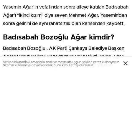
Yasemin Ağar’ın vefatından sonra aileye katılan Badısabah
Ağar’ı “ikinci kızım” diye seven Mehmet Ağar, Yasemin’den
sonra gelinini de aynı rahatsızlık olan kanserden kaybetti.
Badısabah Bozoğlu Ağar kimdir?
Badısabah Bozoğlu , AK Parti Çankaya Belediye Başkan
Adayı Mesut Çağlar Bozoğlu’nun kardeşiydi. Tolga Ağar
Veri politikasındaki amaçlarla sınırlı ve mevzuata uygun şekilde çerez kullanıyoruz.
ile 2007 yılının şubat ayında Hilton otelinde yapılan
Sitemizi kullanmaya devam ederek bunu kabul etmiş olursunuz.
evlenen Ağar’ın nikahını İstanbul Büyükşehir Belediye
Başkanı Kadir Topbaş kıymıştı. Nikahın şahitliklerini ise
dönemin TBMM Başkanı Bülent Arınç ve Hüsamettin
Cindoruk yapmıştı.
Bir çocuğu olan Badısabah Ağar’ın cenazesi bugün
Üsküdar İlahiyat Camisi’nde öğle vakti kılınacak cenaze
namazının ardından aile mezarlığına defnedilecek.