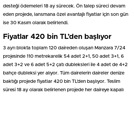
desteği ödemeleri 18 ay sürecek. Ön talep süreci devam
eden projede, lansmana özel avantajlı fiyatlar için son gün
ise 30 Kasım olarak belirlendi.
Fiyatlar 420 bin TL’den başlıyor
3 ayrı blokta toplam 120 daireden oluşan Manzara 7/24
projesinde 110 metrekarelik 54 adet 2+1, 50 adet 3+1, 6
adet 3+2 ve 6 adet 5+2 çatı dubleksleri ile 4 adet de 4+2
bahçe dubleksi yer alıyor. Tüm dairelerin daireler denize
baktığı projede fiyatlar 420 bin TL’den başlıyor. Teslim
süresi 18 ay olarak belirlenen projede her daireye kapalı
otopark, açık yüzme havuzu, fitnees salonu, çocuk oyun
parkı, çocuk yüzme havuzu, kameriye, misafir otoparkı ve
havuz başı kafeteryası gibi donatılar yapılıyor.
Metro istasyonuna 500 metre