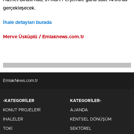
gerçekleşecek.
İhale detayları burada
Merve Üsküplü / Emlaknews.com.tr
EmlakNews.com.tr
-KATEGORİLER
KATEGORİLER-
KONUT PROJELERİ
AJANDA
İHALELER
KENTSEL DÖNÜŞÜM
TOKİ
SEKTÖREL