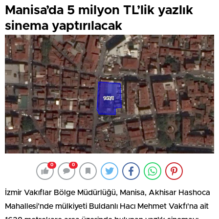
Manisa’da 5 milyon TL’lik yazlık
sinema yaptırılacak
0
0
İzmir Vakıflar Bölge Müdürlüğü, Manisa, Akhisar Hashoca
Mahallesi’nde mülkiyeti Buldanlı Hacı Mehmet Vakfı'na ait