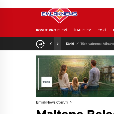
KONUT PROJELERİ
İHALELER
TOKİ
o oldu
13:26
/
Vakıf Karaca Villaları’
EmlakNews.com.tr