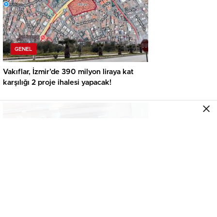
GENEL
Vakıflar, İzmir’de 390 milyon liraya kat
karşılığı 2 proje ihalesi yapacak!
GENEL
İkinci el araçta yeni tehlike! Dijital kayıtları
kontrol etmeden almayın