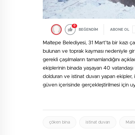
0
BEĞENDİM
ABONE OL
Maltepe Belediyesi, 31 Mart’ta bir kazı çal
bulunan ve toprak kayması nedeniyle giriş 
gerekli çaşılmaların tamamlandığını açıkl
ekiplerinin binada yaşayan 40 vatandaşı
dolduran ve istinat duvarı yapan ekipler, i
güven içerisinde gerçekleştirilmesi için u
çöken bina
istinat duvarı
Malt