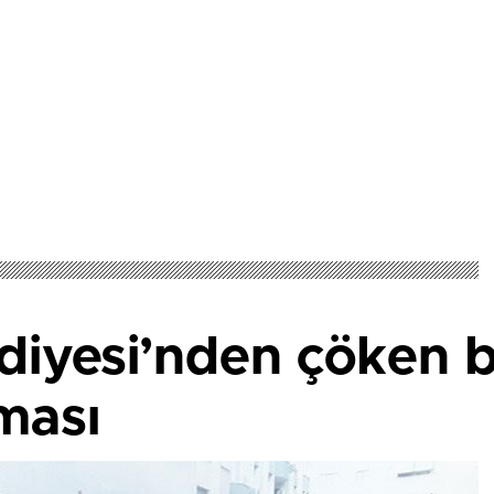
iyesi’nden çöken bi
ması