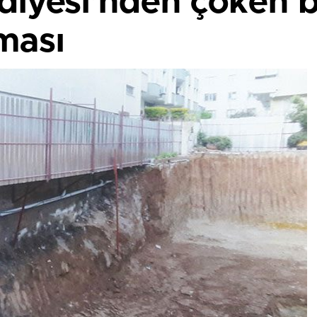
iyesi’nden çöken bi
ması