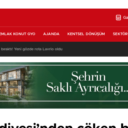
Ga
EMLAK KONUT GYO
AJANDA
KENTSEL DÖNÜŞÜM
SEKTÖR
nda satılık 10 tripleks villa! 400 milyon liraya!