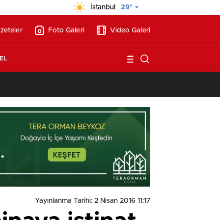
İstanbul
29°
zeteler
Foto Galeri
Video Galeri
EL
13:17
/
Vakıflar, Alanya’da 180 milyon liraya otel arsası satıyor!
Yayınlanma Tarihi: 2 Nisan 2016 11:17