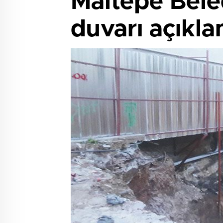
Maltepe Beled
duvarı açıkla