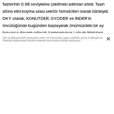
faizlerinin 0.98 seviyesine çekilmesi adımları atıldı. Taşın
altına elini koyma sırası sektör temsilcileri olarak bizdeydi.
DKY olarak, KONUTDER, GYODER ve INDER’in
öncülüğünde bugünden başlayarak önümüzdeki bir ay
boyunca devam edecek kampanyaya Lokum Manzara
Veri politikasındaki amaçlarla sınırlı ve mevzuata uygun şekilde çerez kullanıyoruz.
projemiz ile destek veriyoruz. Sektörün dinamizmini
Sitemizi kullanmaya devam ederek bunu kabul etmiş olursunuz.
koruması ve yeni bir heyecan dalgası yaratması
bakımından önemli bir adım olarak görüyoruz. Özellikle
orta gelir grubunun ev sahibi olmasının önünü açılacaktır.
Ayrıca bu sayede gayrimenkul sektörü ülkemiz
ekonomisinin kalkınması ve büyümesinde lokomotif olma
özelliğini koruyacaktır” dedi.