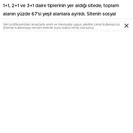
1+1, 2+1 ve 3+1 daire tiplerinin yer aldığı sitede, toplam
alanın yüzde 67’si yeşil alanlara ayrıldı. Sitenin sosyal
alanlarında ise seyir terasları, yüzme havuzu, güneşlenme
Veri politikasındaki amaçlarla sınırlı ve mevzuata uygun şekilde çerez kullanıyoruz.
Sitemizi kullanmaya devam ederek bunu kabul etmiş olursunuz.
terası, basket sahası, bisiklet parkuru, çocuk oyun alanları,
yürüyüş yolları ve fitness alanı bulunuyor.
Sahile yalnızca 8 dakika uzaklıkta bulunan Lokum Evler,
Sabiha Gökçen Havalimanı’na 6 dakika, bölgedeki
AVM’lere 6 dakika, üniversitelere ise 12 dakika mesafede
yer alıyor.
İletişim Bilgileri
Aydınlı Mahallesi Bahçeler Sokak Tuzla – İstanbul
Tel: 0216 517 9 517
lokumevler.com