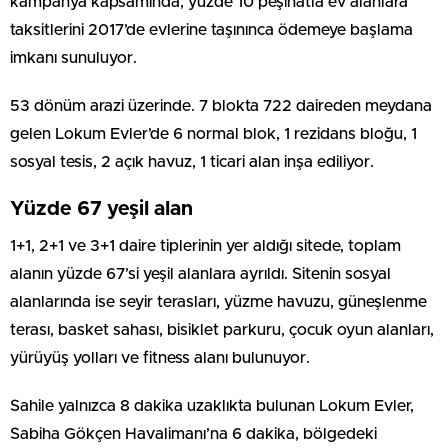
kampanya kapsamında, yüzde 10 peşinatla ev alanlara
taksitlerini 2017’de evlerine taşınınca ödemeye başlama
imkanı sunuluyor.
53 dönüm arazi üzerinde. 7 blokta 722 daireden meydana
gelen Lokum Evler’de 6 normal blok, 1 rezidans bloğu, 1
sosyal tesis, 2 açık havuz, 1 ticari alan inşa ediliyor.
Yüzde 67 yeşil alan
1+1, 2+1 ve 3+1 daire tiplerinin yer aldığı sitede, toplam
alanın yüzde 67’si yeşil alanlara ayrıldı. Sitenin sosyal
alanlarında ise seyir terasları, yüzme havuzu, güneşlenme
terası, basket sahası, bisiklet parkuru, çocuk oyun alanları,
yürüyüş yolları ve fitness alanı bulunuyor.
Sahile yalnızca 8 dakika uzaklıkta bulunan Lokum Evler,
Sabiha Gökçen Havalimanı’na 6 dakika, bölgedeki