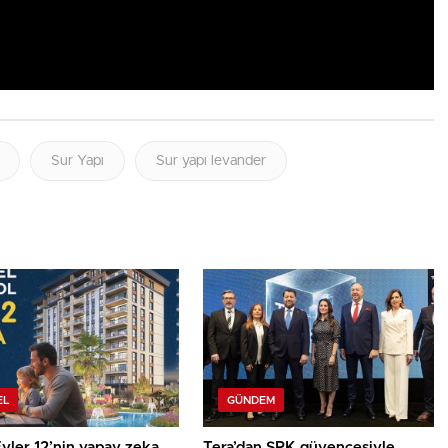
Sur Yapı
Sur yapı levander
EL
GÜNDEM
vler 12’nin yapay zeka
Tera’dan SPK güvencesiyle