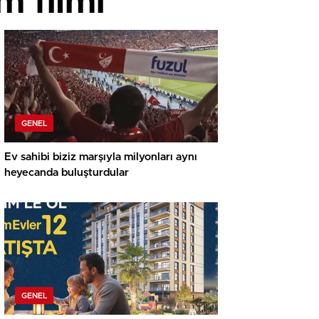
m filmi
GENEL
Ev sahibi biziz marşıyla milyonları aynı
heyecanda buluşturdular
GENEL