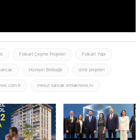
ls
Folkart Çeşme Projeleri
Folkart Yapı
Sancak
Hüseyin Belibağlı
izmir projeleri
ws..com.tr
mesut sancak emlaknews.tv