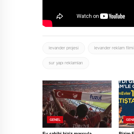
levander projesi
levander reklam filmi
sur yapı reklamları
GENEL
GEN
Ev sahibi biziz marşıyla
Bizim E