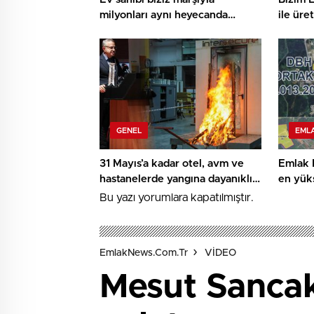
milyonları aynı heyecanda
ile üre
buluşturdular
GENEL
EML
31 Mayıs’a kadar otel, avm ve
Emlak 
hastanelerde yangına dayanıklı
en yüks
kapı zorunlu
oldu
Bu yazı yorumlara kapatılmıştır.
EmlakNews.com.tr
VİDEO
Mesut Sancak 