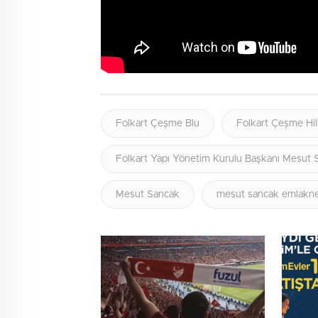
Folkart Çeşme Blu
Folkart Çeşme Hil
Folkart Yapı Yönetim Kurulu Başkanı Mesut 
Mesut Sancak
mesut sancak emlakne