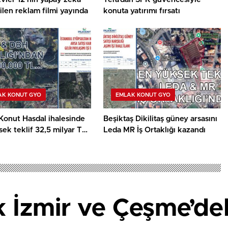
tilen reklam filmi yayında
konuta yatırımı fırsatı
AK KONUT GYO
EMLAK KONUT GYO
Konut Hasdal ihalesinde
Beşiktaş Dikilitaş güney arsasını
ek teklif 32,5 milyar TL
Leda MR İş Ortaklığı kazandı
İzmir ve Çeşme’deki