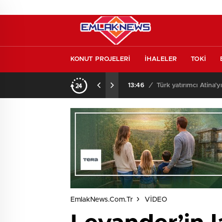
KONUT PROJELERİ
İHALELER
TOKİ
o oldu
13:26
/
Vakıf Karaca Villaları’
EmlakNews.com.tr
VİDEO