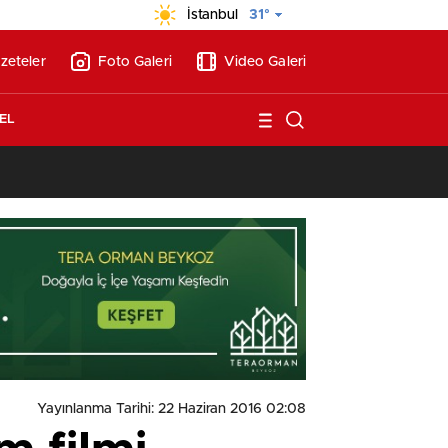
İstanbul
31°
zeteler
Foto Galeri
Video Galeri
EL
13:17
/
Vakıflar, Alanya’da 180 milyon liraya otel arsası satıyor!
Yayınlanma Tarihi: 22 Haziran 2016 02:08