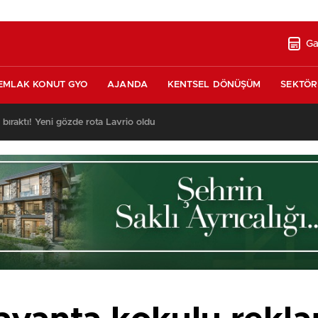
Ga
EMLAK KONUT GYO
AJANDA
KENTSEL DÖNÜŞÜM
SEKTÖR
nda satılık 10 tripleks villa! 400 milyon liraya!