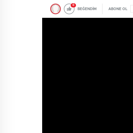
0
BEĞENDİM
ABONE OL