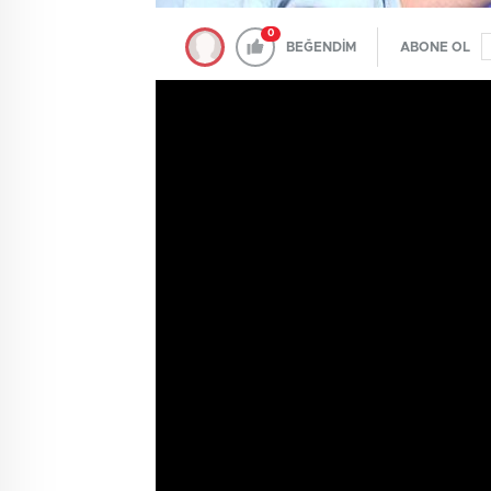
0
BEĞENDİM
ABONE OL