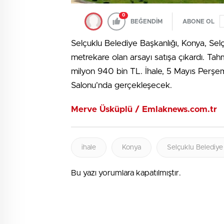
0
BEĞENDİM
ABONE OL
Selçuklu Belediye Başkanlığı, Konya, Sel
metrekare olan arsayı satışa çıkardı. Tah
milyon 940 bin TL. İhale, 5 Mayıs Perş
Salonu’nda gerçekleşecek.
Merve Üsküplü / Emlaknews.com.tr
ihale
Konya
Selçuklu Belediye
Bu yazı yorumlara kapatılmıştır.