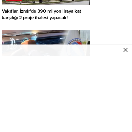
Vakıflar, İzmir’de 390 milyon liraya kat
karşılığı 2 proje ihalesi yapacak!
GENEL
İkinci el araçta yeni tehlike! Dijital kayıtları
kontrol etmeden almayın