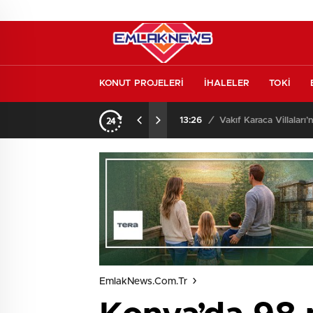
KONUT PROJELERİ
İHALELER
TOKİ
o oldu
13:26
/
Vakıf Karaca Villaları’
EmlakNews.com.tr