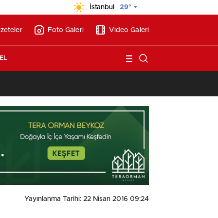
İstanbul
29°
zeteler
Foto Galeri
Video Galeri
EL
13:17
/
Vakıflar, Alanya’da 180 milyon liraya otel arsası satıyor!
Yayınlanma Tarihi: 22 Nisan 2016 09:24