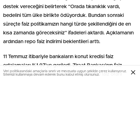
destek vereceğini belirterek “Orada tıkanıklık vardı,
bedelini tüm ülke birlikte ödüyorduk. Bundan sonraki
süreçte faiz politikamızın hangi türde şekillendiğini de en
kısa zamanda göreceksiniz” ifadeleri aktardı. Açıklamanın
ardından repo faiz indirimi beklentileri arttı.
11 Temmuz itibariyle bankaların konut kredisi faiz
ortalamaları %1.97’ye geriledi. Ziraat Bankası’nın faiz
Veri politikasındaki amaçlarla sınırlı ve mevzuata uygun şekilde çerez kullanıyoruz.
indiriminin ardından en düşük konut kredisi faiz oranı
Sitemizi kullanmaya devam ederek bunu kabul etmiş olursunuz.
%1.5’e geriledi. En yüksek konut kredisi faizi ise %2.58
seviyesinde.
Temmuzda 4 bankada %1.5
Ziraat Bankası, HalkBank, VakıfBank ve DenizBank’ın
kullandırdığı enflasyon endeksli konut kredisi ürününde ise
son açıklanan TÜFE oranlarına bağlı olarak konut kredisi