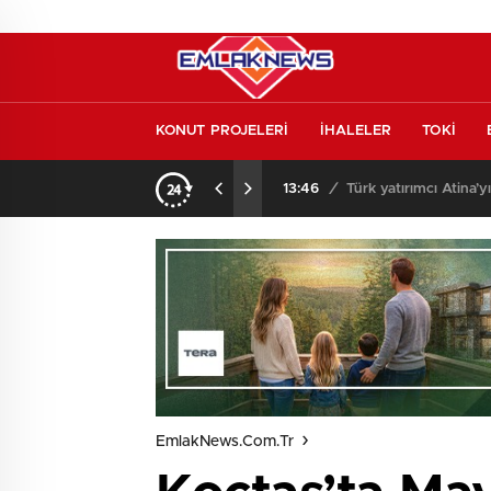
KONUT PROJELERİ
İHALELER
TOKİ
l etmeden almayın
13:46
/
Türk yatırımcı Atina’y
EmlakNews.com.tr