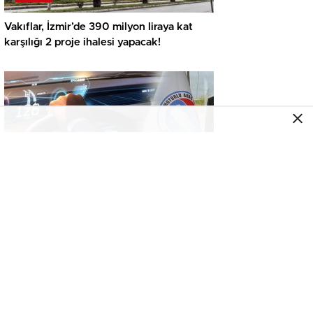
Vakıflar, İzmir’de 390 milyon liraya kat
karşılığı 2 proje ihalesi yapacak!
GENEL
İkinci el araçta yeni tehlike! Dijital kayıtları
kontrol etmeden almayın