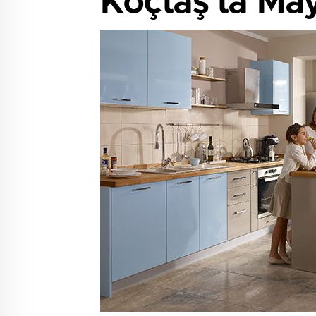
Koçtaş’ta May