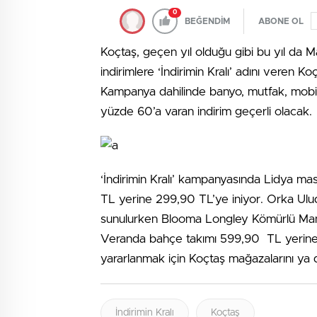
0
BEĞENDİM
ABONE OL
Koçtaş, geçen yıl olduğu gibi bu yıl da Ma
indirimlere ‘İndirimin Kralı’ adını veren K
Kampanya dahilinde banyo, mutfak, mobil
yüzde 60’a varan indirim geçerli olacak.
‘İndirimin Kralı’ kampanyasında Lidya m
TL yerine 299,90 TL’ye iniyor. Orka Ul
sunulurken Blooma Longley Kömürlü Manga
Veranda bahçe takımı 599,90 TL yerine 39
yararlanmak için Koçtaş mağazalarını ya
İndirimin Kralı
Koçtaş