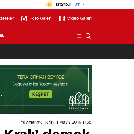
İstanbul
31°
zeteler
Foto Galeri
Video Galeri
EL
13:26
/
Vakıf Karaca Villaları’nda satılık 10 tripleks villa! 400 milyon liraya
Yayınlanma Tarihi: 1 Mayıs 2016 11:58