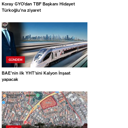
Koray GYO’dan TBF Başkanı Hidayet
Türkoğlu’na ziyaret
GÜNDEM
BAE’nin ilk YHT’sini Kalyon İnşaat
yapacak