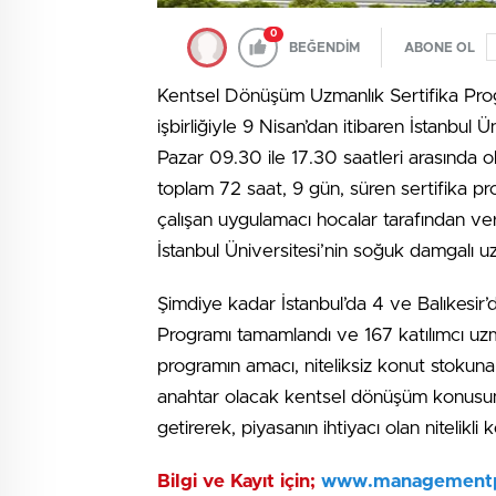
0
BEĞENDİM
ABONE OL
Kentsel Dönüşüm Uzmanlık Sertifika Pro
işbirliğiyle 9 Nisan’dan itibaren İstanbul
Pazar 09.30 ile 17.30 saatleri arasında 
toplam 72 saat, 9 gün, süren sertifika pr
çalışan uygulamacı hocalar tarafından ver
İstanbul Üniversitesi’nin soğuk damgalı u
Şimdiye kadar İstanbul’da 4 ve Balıkesir
Programı tamamlandı ve 167 katılımcı uzmanlı
programın amacı, niteliksiz konut stokuna
anahtar olacak kentsel dönüşüm konusunda 
getirerek, piyasanın ihtiyacı olan nitelikl
Bilgi ve Kayıt için;
www.managementp