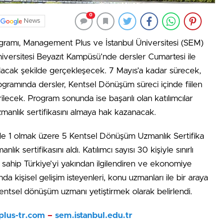
0
News
gramı, Management Plus ve İstanbul Üniversitesi (SEM)
 Üniversitesi Beyazıt Kampüsü’nde dersler Cumartesi ile
olacak şekilde gerçekleşecek. 7 Mayıs’a kadar sürecek,
ogramında dersler, Kentsel Dönüşüm süreci içinde fiilen
ilecek. Program sonunda ise başarılı olan katılımcılar
zmanlık sertifikasını almaya hak kazanacak.
’de 1 olmak üzere 5 Kentsel Dönüşüm Uzmanlık Sertifika
k sertifikasını aldı. Katılımcı sayısı 30 kişiyle sınırlı
 sahip Türkiye’yi yakından ilgilendiren ve ekonomiye
kişisel gelişim isteyenleri, konu uzmanları ile bir araya
i kentsel dönüşüm uzmanı yetiştirmek olarak belirlendi.
lus-tr.com
–
sem.istanbul.edu.tr