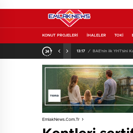
KONUT PROJELERİ
İHALELER
TOKİ
aret
13:17
/
BAE’nin ilk YHT’sini K
EmlakNews.com.tr