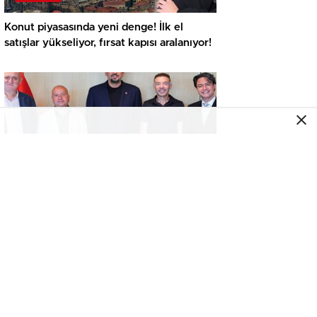
Konut piyasasında yeni denge! İlk el
satışlar yükseliyor, fırsat kapısı aralanıyor!
GENEL
Koray GYO’dan TBF Başkanı Hidayet
Türkoğlu’na ziyaret