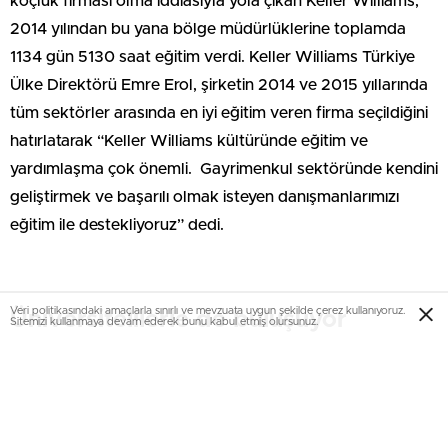
koçluk firması olma iddiasıyla yola çıkan Keller Williams,
2014 yılından bu yana bölge müdürlüklerine toplamda
1134 gün 5130 saat eğitim verdi. Keller Williams Türkiye
Ülke Direktörü Emre Erol, şirketin 2014 ve 2015 yıllarında
tüm sektörler arasında en iyi eğitim veren firma seçildiğini
hatırlatarak “Keller Williams kültüründe eğitim ve
yardımlaşma çok önemli. Gayrimenkul sektöründe kendini
geliştirmek ve başarılı olmak isteyen danışmanlarımızı
eğitim ile destekliyoruz” dedi.
Veri politikasındaki amaçlarla sınırlı ve mevzuata uygun şekilde çerez kullanıyoruz.
Üniversitelilerle de buluşuyor
Sitemizi kullanmaya devam ederek bunu kabul etmiş olursunuz.
2015 yılında aktif 500 danışmana 882 gün, 4 bin 500 saat
eğitim verdiklerini anlatan Erol, 2016 yılında eğitim saatini
6 bine çıkarmayı hedeflediklerini söyledi. Kurum içi
eğitimlerin yanı sıra gelişime ve eğitime açık üniversite