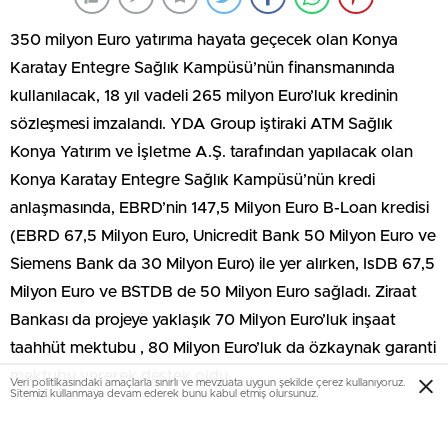
350 milyon Euro yatırıma hayata geçecek olan Konya
Karatay Entegre Sağlık Kampüsü’nün finansmanında
kullanılacak, 18 yıl vadeli 265 milyon Euro’luk kredinin
sözleşmesi imzalandı. YDA Group iştiraki ATM Sağlık
Konya Yatırım ve İşletme A.Ş. tarafından yapılacak olan
Konya Karatay Entegre Sağlık Kampüsü’nün kredi
anlaşmasında, EBRD’nin 147,5 Milyon Euro B-Loan kredisi
(EBRD 67,5 Milyon Euro, Unicredit Bank 50 Milyon Euro ve
Siemens Bank da 30 Milyon Euro) ile yer alırken, IsDB 67,5
Milyon Euro ve BSTDB de 50 Milyon Euro sağladı. Ziraat
Bankası da projeye yaklaşık 70 Milyon Euro’luk inşaat
taahhüt mektubu , 80 Milyon Euro’luk da özkaynak garanti
mektubu vererek destek oldu.
Veri politikasındaki amaçlarla sınırlı ve mevzuata uygun şekilde çerez kullanıyoruz.
Sitemizi kullanmaya devam ederek bunu kabul etmiş olursunuz.