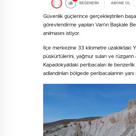
BEĞENDİM
ABONE OL
Güvenlik güçlerince gerçekleştirilen başar
görevlendirme yapılan Van’ın Başkale Beled
anılmasını istiyor.
İlçe merkezine 33 kilometre uzaklıktaki Y
püskürtülerini, yağmur suları ve rüzgarın
Kapadokya’daki peribacaları ile benzerli
adlandırılan bölgede peribacalarının yan