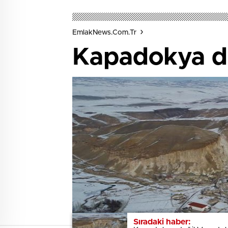
EmlakNews.com.tr
Kapadokya d
Sıradaki haber:
Sıradaki haber: