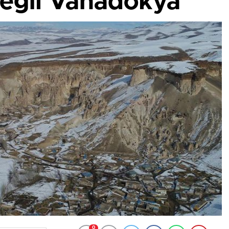
eğil Vanadokya
0