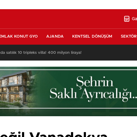
Ga
EMLAK KONUT GYO
AJANDA
KENTSEL DÖNÜŞÜM
SEKTÖR
nda satılık 10 tripleks villa! 400 milyon liraya!