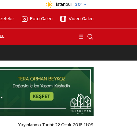
İstanbul
30°
zeteler
Foto Galeri
Video Galeri
EL
13:17
/
Vakıflar, Alanya’da 180 milyon liraya otel arsası satıyor!
Yayınlanma Tarihi: 22 Ocak 2018 11:09