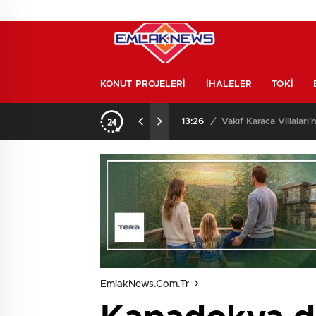
KONUT PROJELERİ
İHALELER
TOKİ
o oldu
13:26
/
Vakıf Karaca Villaları’
EmlakNews.com.tr