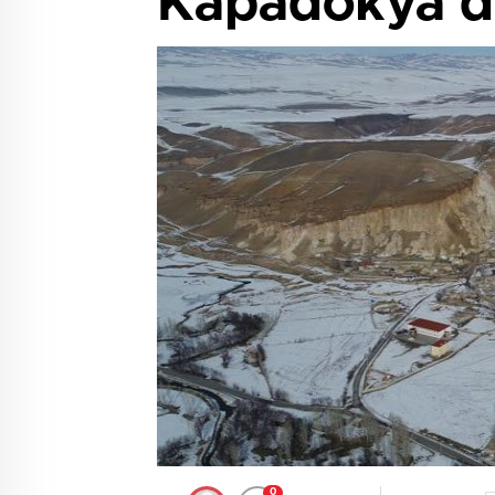
Kapadokya d
0