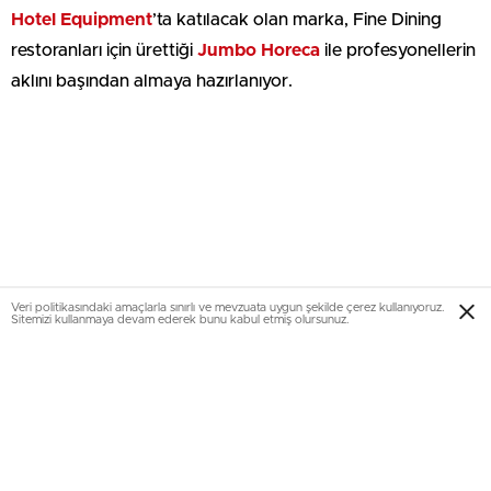
Hotel Equipment
’ta katılacak olan marka, Fine Dining
restoranları için ürettiği
Jumbo Horeca
ile profesyonellerin
aklını başından almaya hazırlanıyor.
Veri politikasındaki amaçlarla sınırlı ve mevzuata uygun şekilde çerez kullanıyoruz.
Sitemizi kullanmaya devam ederek bunu kabul etmiş olursunuz.
Lanmanı fuarda yapılacak
Jumbo’nun kalite ve özgün tasarım iddiasını devam
ettirdiği yeni porselen ürün grubu Jumbo Horeca,