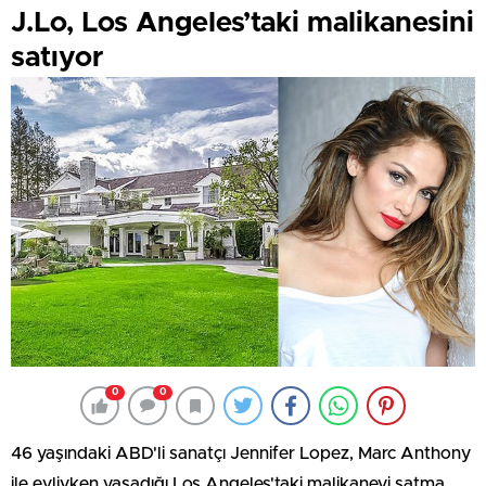
J.Lo, Los Angeles’taki malikanesini
satıyor
0
0
46 yaşındaki ABD'li sanatçı Jennifer Lopez, Marc Anthony
ile evliyken yaşadığı Los Angeles'taki malikaneyi satma