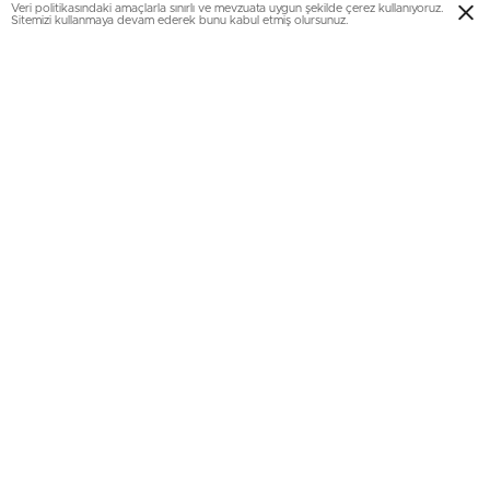
Veri politikasındaki amaçlarla sınırlı ve mevzuata uygun şekilde çerez kullanıyoruz.
Sitemizi kullanmaya devam ederek bunu kabul etmiş olursunuz.
Ev kiraları 50 eurodan başlayacak
Bormida’da
belediyeye ait evlerin de büyüklüklerine göre
50 euro ile 120 euro arası,
İtalya
standartlarına göre çok
düşük olan ücretlerle kiraya verilmesi hedefleniyor. Teşvik
programına yoğun ilgi gösterildi. Yalnızca İtalya’dan değil,
Hindistan, Kanada ve ABD gibi birçok ülkeden de talep
mesajları geldi.