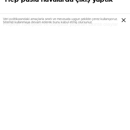
Veri politikasındaki amaçlarla sınırlı ve mevzuata uygun şekilde çerez kullanıyoruz.
Sitemizi kullanmaya devam ederek bunu kabul etmiş olursunuz.
Projenin Türkiye’de ve dünyada yaşanan sıkıntılı olaylar
nedeniyle oluşan kaotik bir ortamda satışa çıktığını
kaydeden Ali Ağaoğlu, “Geriye doğru bakarsanız biz hep
puslu havalarda çıkışlar yapmışızdır” diye konuştu.
Türkiye’de ve dünyada yaşanan sıkıntılı olaylara rağmen
hayatın devam ettiğini vurgulayan Ali Aağaoğlu, şunları
söyledi:
Kabuğumuza çekilmeyeceğiz. İşimize devam edeceğiz.
Ekonomi döndüğü sürece bunların üstesinden gelebiliriz.
Terörü lanetliyorum. Terörün istediği zaten insanlar
korksun, geri çekilsin, kabuğuna çekilsin. Bunu O yüzden
biz bu durumlarda hep sektörün öncülüğünü yaptık. Bu
bizim misyonumuz gibi oldu.”