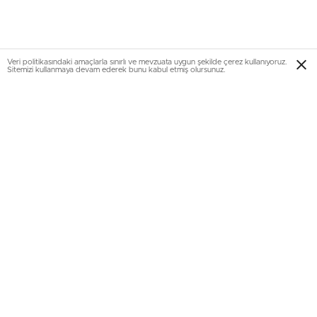
Veri politikasındaki amaçlarla sınırlı ve mevzuata uygun şekilde çerez kullanıyoruz.
Sitemizi kullanmaya devam ederek bunu kabul etmiş olursunuz.
‘Konut satışları biraz daha artabilir’
EVA Gayrimenkul Değerleme Genel Müdürü Cansel
Turgut Yazıcı, 2015 Mart sonu itibariyle bir önceki yılın aynı
dönemine göre yüzde 15 artan konut satışlarının son iki
yılın aynı döneminde yaklaşık yüzde 18 artığını belirterek
2016 Nisan verileri itibariyle konut satışlarının biraz daha
artması ya da aynı seviyelerde seyretmesinin beklendiğini
ifade etti.
Kredili satışlar azaldı