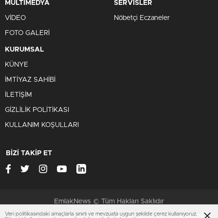
MULTIMEDYA
SERVİSLER
VİDEO
Nöbetçi Eczaneler
FOTO GALERİ
KURUMSAL
KÜNYE
İMTİYAZ SAHİBİ
İLETİŞİM
GİZLİLİK POLİTİKASI
KULLANIM KOŞULLARI
BİZİ TAKİP ET
EmlakNews © Tüm Hakları Saklıdır
Veri politikasındaki amaçlarla sınırlı ve mevzuata uygun şekilde çerez kullanıyoruz.
Çerezler ile ilgili bilgi için
Çerez Politikamızı
ziyaret edebilirsiniz.