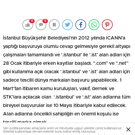
0
0
İstanbul Büyükşehir Belediyesi’nin 2012 yılında ICANN’a
yaptığı başvuruya olumlu cevap gelmesiyle gerekli altyapı
çalışmaları tamamlandı ve ‘.istanbul’ ile ‘.ist’ alan adları için
28 Ocak itibariyle erken kayıtlar başladı. “.com” ve “.net”
gibi kullanıma açık olacak ‘.istanbul’ ve ‘.ist’ alan adları için
sadece tescilli dünya markaları başvuru yapabilecek. 1
Mart’tan itibaren kamu kuruluşları, vakıf, dernek ve
STK’lara açılacak olan ‘.istanbul’ ve ‘.ist’ alan adlarına tüm
bireysel başvurular ise 10 Mayıs itibariyle kabul edilecek.
Alan adlarına öncelikli sahipliğin en önemli koşulu ise
tescilli marka olmak.
Veri politikasındaki amaçlarla sınırlı ve mevzuata uygun şekilde çerez kullanıyoruz.
Sitemizi kullanmaya devam ederek bunu kabul etmiş olursunuz.