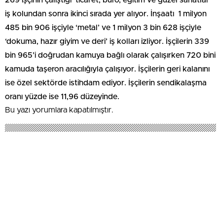
269 işçinin çalıştığı ‘ticaret, büro, eğitim ve güzel sanatlar’
iş kolundan sonra ikinci sırada yer alıyor. İnşaatı 1 milyon
485 bin 906 işçiyle ‘metal’ ve 1 milyon 3 bin 628 işçiyle
‘dokuma, hazır giyim ve deri’ iş kolları izliyor. İşçilerin 339
bin 965’i doğrudan kamuya bağlı olarak çalışırken 720 bini
kamuda taşeron aracılığıyla çalışıyor. İşçilerin geri kalanını
ise özel sektörde istihdam ediyor. İşçilerin sendikalaşma
oranı yüzde ise 11,96 düzeyinde.
Bu yazı yorumlara kapatılmıştır.
EmlakNews.com.tr
-KATEGORİLER
KATEGORİLER-
KONUT PROJELERİ
AJANDA
İHALELER
KENTSEL DÖNÜŞÜM