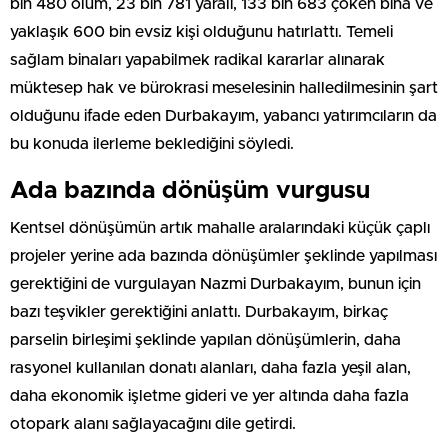
bin 480 ölüm, 23 bin 781 yaralı, 133 bin 683 çöken bina ve
yaklaşık 600 bin evsiz kişi olduğunu hatırlattı. Temeli
sağlam binaları yapabilmek radikal kararlar alınarak
müktesep hak ve bürokrasi meselesinin halledilmesinin şart
olduğunu ifade eden Durbakayım, yabancı yatırımcıların da
bu konuda ilerleme beklediğini söyledi.
Ada bazında dönüşüm vurgusu
Kentsel dönüşümün artık mahalle aralarındaki küçük çaplı
projeler yerine ada bazında dönüşümler şeklinde yapılması
gerektiğini de vurgulayan Nazmi Durbakayım, bunun için
bazı teşvikler gerektiğini anlattı. Durbakayım, birkaç
parselin birleşimi şeklinde yapılan dönüşümlerin, daha
rasyonel kullanılan donatı alanları, daha fazla yeşil alan,
daha ekonomik işletme gideri ve yer altında daha fazla
otopark alanı sağlayacağını dile getirdi.