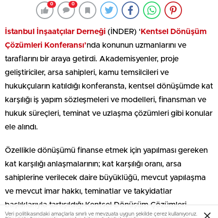
0
0
İstanbul İnşaatçılar Derneği
(İNDER) ‘
Kentsel Dönüşüm
Çözümleri Konferansı’
nda konunun uzmanlarını ve
taraflarını bir araya getirdi. Akademisyenler, proje
geliştiriciler, arsa sahipleri, kamu temsilcileri ve
hukukçuların katıldığı konferansta, kentsel dönüşümde kat
karşılığı iş yapım sözleşmeleri ve modelleri, finansman ve
hukuk süreçleri, teminat ve uzlaşma çözümleri gibi konular
ele alındı.
Özellikle dönüşümü finanse etmek için yapılması gereken
kat karşılığı anlaşmalarının; kat karşılığı oranı, arsa
sahiplerine verilecek daire büyüklüğü, mevcut yapılaşma
ve mevcut imar hakkı, teminatlar ve takyidatlar
başlıklarıyla tartışıldığı Kentsel Dönüşüm Çözümleri
Veri politikasındaki amaçlarla sınırlı ve mevzuata uygun şekilde çerez kullanıyoruz.