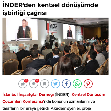
İNDER’den kentsel dönüşümde
işbirliği çağrısı
0
0
İstanbul İnşaatçılar Derneği
(İNDER) ‘
Kentsel Dönüşüm
Çözümleri Konferansı’
nda konunun uzmanlarını ve
taraflarını bir araya getirdi. Akademisyenler, proje