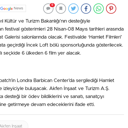
0
News
yıl Kültür ve Turizm Bakanlığı’nın desteğiyle
 festival gösterimleri 28 Nisan-08 Mayıs tarihleri arasında
 Galerisi salonlarında olacak. Festivalde ‘Hamlet Filmleri’
ata geçirdiği İncek Loft bölü sponsorluğunda gösterilecek.
lı seçkide 6 ülkeden 6 film yer alacak.
tch’in Londra Barbican Center’da sergilediği Hamlet
 izleyiciyle buluşacak. Akfen İnşaat ve Turizm A.Ş.
desteği bir ödev bildiklerini ve sanatı, sanatçıyı
ine getirmeye devam edeceklerini ifade etti.
Akfen İnşaat