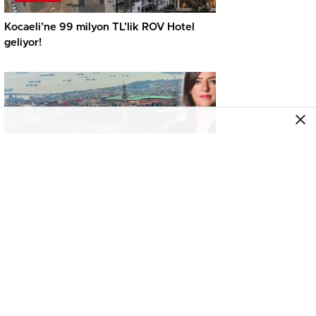
Kocaeli’ne 99 milyon TL’lik ROV Hotel
geliyor!
GÜNDEM
Konut piyasasında yeni denge! İlk el
satışlar yükseliyor, fırsat kapısı aralanıyor!