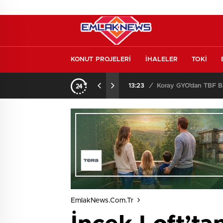
KONUT PROJELERİ
İHALELER
TOKİ
Konut piyasasında yeni denge! İlk el satışlar yükseliyor, fırsat kapısı aralanıyor!
13:23
/
Koray GYO’dan TBF Ba
EmlakNews.com.tr