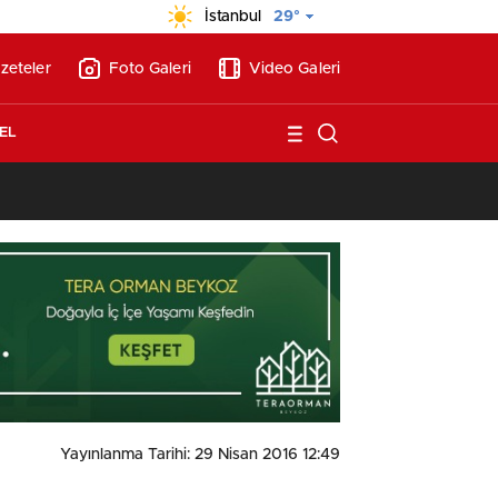
İstanbul
29°
zeteler
Foto Galeri
Video Galeri
EL
13:17
/
BAE’nin ilk YHT’sini Kalyon İnşaat yapacak
Yayınlanma Tarihi: 29 Nisan 2016 12:49