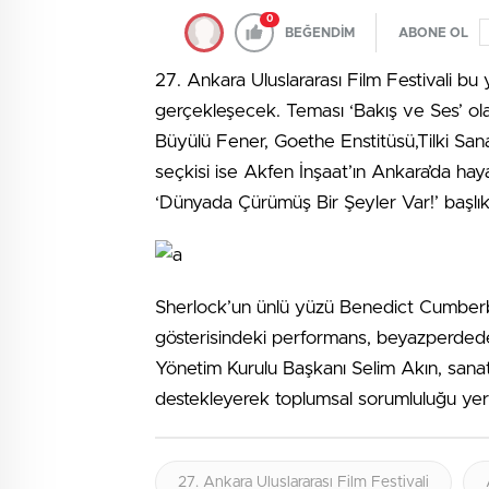
0
BEĞENDİM
ABONE OL
27. Ankara Uluslararası Film Festivali bu 
gerçekleşecek. Teması ‘Bakış ve Ses’ olan
Büyülü Fener, Goethe Enstitüsü,Tilki Sanat
seçkisi ise Akfen İnşaat’ın Ankara’da hay
‘Dünyada Çürümüş Bir Şeyler Var!’ başlık
Sherlock’un ünlü yüzü Benedict Cumberba
gösterisindeki performans, beyazperdede
Yönetim Kurulu Başkanı Selim Akın, sanata 
destekleyerek toplumsal sorumluluğu yer
27. Ankara Uluslararası Film Festivali