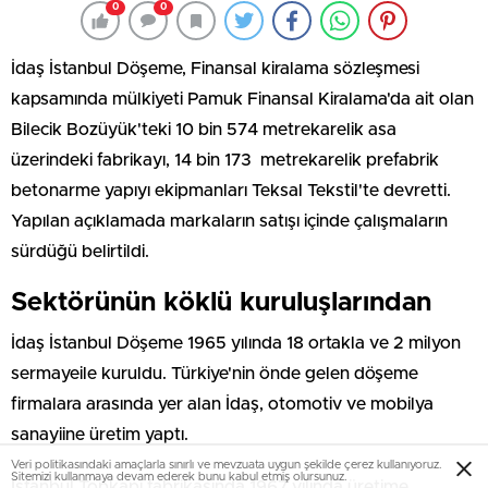
0
0
İdaş İstanbul Döşeme, Finansal kiralama sözleşmesi
kapsamında mülkiyeti Pamuk Finansal Kiralama'da ait olan
Bilecik Bozüyük'teki 10 bin 574 metrekarelik asa
üzerindeki fabrikayı, 14 bin 173 metrekarelik prefabrik
betonarme yapıyı ekipmanları Teksal Tekstil'te devretti.
Yapılan açıklamada markaların satışı içinde çalışmaların
sürdüğü belirtildi.
Sektörünün köklü kuruluşlarından
İdaş İstanbul Döşeme 1965 yılında 18 ortakla ve 2 milyon
sermayeile kuruldu. Türkiye'nin önde gelen döşeme
firmalara arasında yer alan İdaş, otomotiv ve mobilya
sanayiine üretim yaptı.
Veri politikasındaki amaçlarla sınırlı ve mevzuata uygun şekilde çerez kullanıyoruz.
Sitemizi kullanmaya devam ederek bunu kabul etmiş olursunuz.
İstanbul Topkapı fabrikasında 1967 yılında üretime