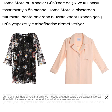
Home Store bu Anneler Günü’nde de şık ve kullanışlı
tasarımlarıyla ön planda. Home Store, elbiselerden
tulumlara, pantolonlardan bluzlara kadar uzanan geniş
ürün yelpazesiyle misafirlerine hizmet veriyor.
Anneler Home Store kombinleriyle girdikleri mekanda fark
Veri politikasındaki amaçlarla sınırlı ve mevzuata uygun şekilde çerez kullanıyoruz.
Sitemizi kullanmaya devam ederek bunu kabul etmiş olursunuz.
yaratıyor. Ayrıca Home Store’da bulunan aksesuarlar da
kıyafetleri tamamlıyor. Home Store’un yeni sezonunda ise