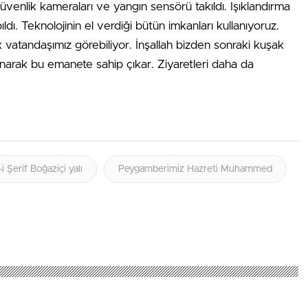
üvenlik kameraları ve yangın sensörü takıldı. Işıklandırma
ldı. Teknolojinin el verdiği bütün imkanları kullanıyoruz.
k vatandaşımız görebiliyor. İnşallah bizden sonraki kuşak
lanarak bu emanete sahip çıkar. Ziyaretleri daha da
i Şerif Boğaziçi yalı
Peygamberimiz Hazreti Muhammed