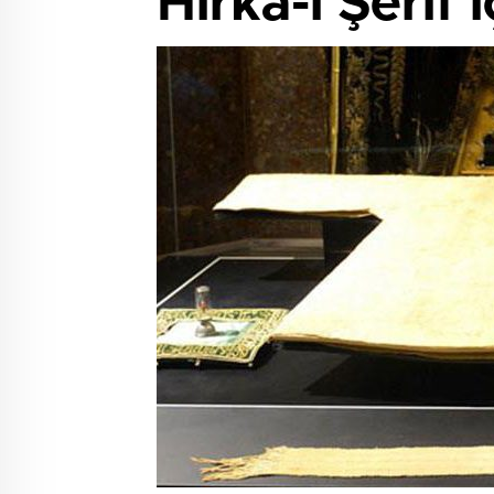
Hırka-i Şerif 