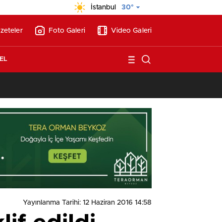
İstanbul
30°
zeteler
Foto Galeri
Video Galeri
EL
13:26
/
Vakıf Karaca Villaları’nda satılık 10 tripleks villa! 400 milyon liraya
Yayınlanma Tarihi: 12 Haziran 2016 14:58