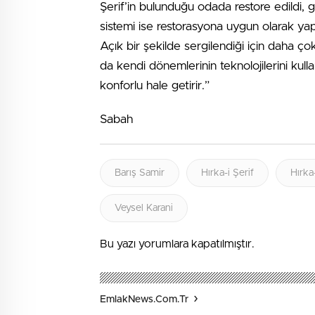
Şerif’in bulunduğu odada restore edildi, g
sistemi ise restorasyona uygun olarak yapı
Açık bir şekilde sergilendiği için daha ço
da kendi dönemlerinin teknolojilerini kul
konforlu hale getirir.”
Sabah
Barış Samir
Hırka-i Şerif
Hırka-
Veysel Karani
Bu yazı yorumlara kapatılmıştır.
EmlakNews.com.tr