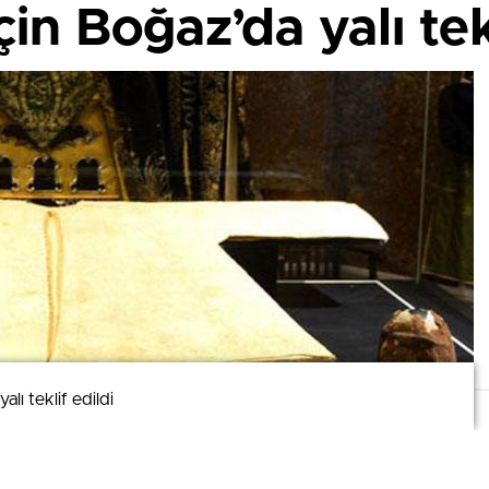
için Boğaz’da yalı tek
alı teklif edildi
alı teklif edildi
mizi kullanmaya devam ederek bunu kabul etmiş olursunuz.