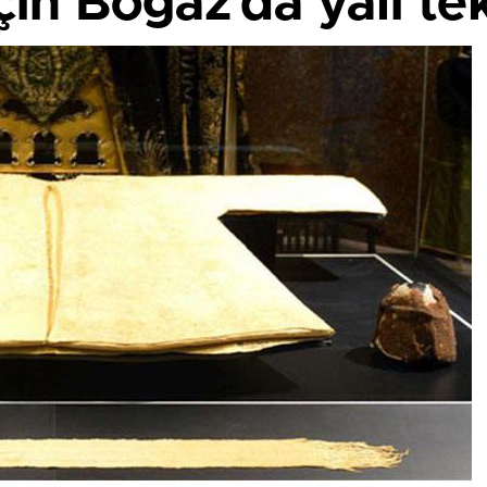
için Boğaz’da yalı tek