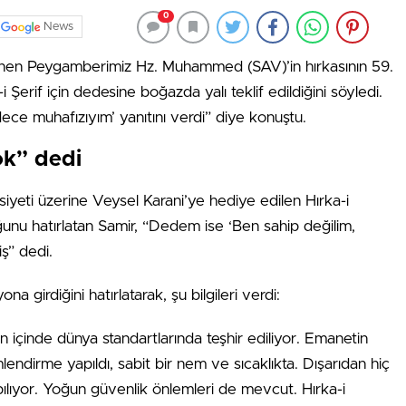
0
News
ilenen Peygamberimiz Hz. Muhammed (SAV)’in hırkasının 59.
 Şerif için dedesine boğazda yalı teklif edildiğini söyledi.
dece muhafızıyım’ yanıtını verdi” diye konuştu.
ok” dedi
eti üzerine Veysel Karani’ye hediye edilen Hırka-i
ğunu hatırlatan Samir, “Dedem ise ‘Ben sahip değilim,
ş” dedi.
a girdiğini hatırlatarak, şu bilgileri verdi:
n içinde dünya standartlarında teşhir ediliyor. Emanetin
lendirme yapıldı, sabit bir nem ve sıcaklıkta. Dışarıdan hiç
pılıyor. Yoğun güvenlik önlemleri de mevcut. Hırka-i