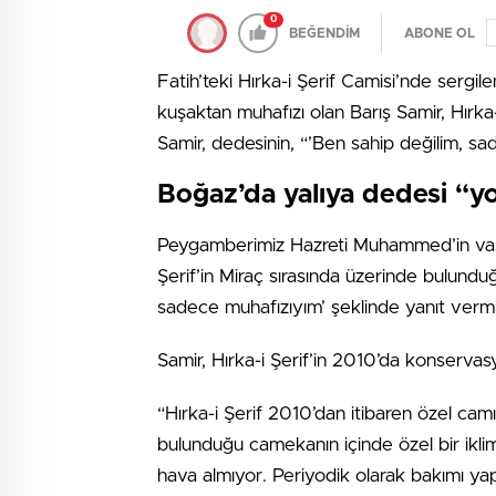
0
BEĞENDİM
ABONE OL
Fatih’teki Hırka-i Şerif Camisi’nde serg
kuşaktan muhafızı olan Barış Samir, Hırka-i
Samir, dedesinin, “’Ben sahip değilim, sa
Boğaz’da yalıya dedesi “y
Peygamberimiz Hazreti Muhammed’in vasiy
Şerif’in Miraç sırasında üzerinde bulundu
sadece muhafızıyım’ şeklinde yanıt vermi
Samir, Hırka-i Şerif’in 2010’da konservasyon
“Hırka-i Şerif 2010’dan itibaren özel camı
bulunduğu camekanın içinde özel bir iklim
hava almıyor. Periyodik olarak bakımı ya