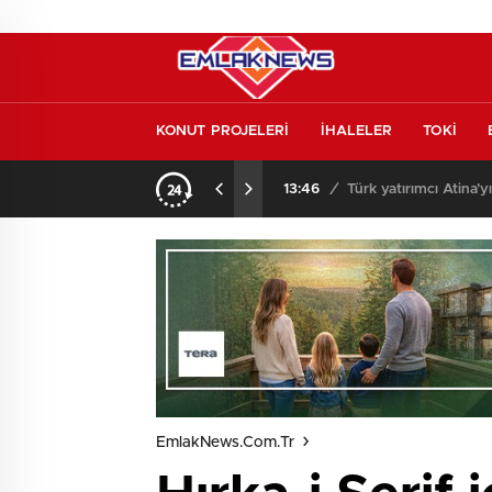
KONUT PROJELERİ
İHALELER
TOKİ
l etmeden almayın
13:46
/
Türk yatırımcı Atina’y
EmlakNews.com.tr