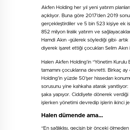
Akfen Holding her yıl yeni yatırım planları
açıklıyor. Buna göre 2017’den 2019 sonun
gerçekleştirdiler ve 5 bin 523 kişiye ek is
852 milyon liralık yatırım ve sağlayacakla
Hamdi Akın -gülerek söylediği gibi- artık
diyerek işaret ettiği çocukları Selim Akın 
Halen Akfen Holding’in “Yönetim Kurulu B
tamamını çocuklarına devretti. Birkaç ay
Holding’in yüzde 50’şer hissedarı konumu
sorusunu yine kahkaha atarak yanıtlıyor
şaka yapıyor. Ciddiyete dönerek verdiği ya
işlerken yönetimi devredip işlerin ikinci
Halen dümende ama…
“En sağlıklısı, geçişin bir önceki ölmed