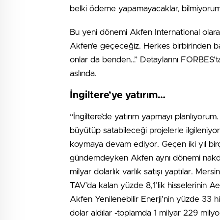
belki ödeme yapamayacaklar, bilmiyorum
Bu yeni dönemi Akfen International olarak 
Akfen’e geçeceğiz. Herkes birbirinden 
onlar da benden…” Detaylarını FORBES’ta g
aslında.
İngiltere’ye yatırım…
“İngiltere’de yatırım yapmayı planlıyorum. T
büyütüp satabileceği projelerle ilgileniy
koymaya devam ediyor. Geçen iki yıl birç
gündemdeyken Akfen aynı dönemi nakde 
milyar dolarlık varlık satışı yaptılar. Mers
TAV’da kalan yüzde 8,1’lik hisselerinin Ae
Akfen Yenilenebilir Enerji’nin yüzde 33 
dolar aldılar -toplamda 1 milyar 229 mily