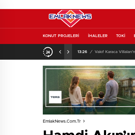
KONUT PROJELERİ
İHALELER
TOKİ
o oldu
13:26
/
Vakıf Karaca Villaları’
EmlakNews.com.tr