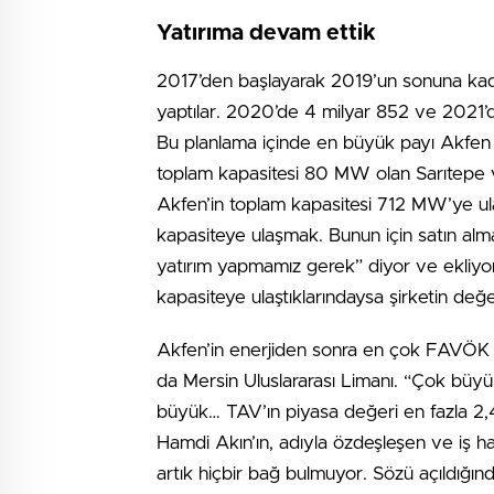
Yatırıma devam ettik
2017’den başlayarak 2019’un sonuna kadar
yaptılar. 2020’de 4 milyar 852 ve 2021’de
Bu planlama içinde en büyük payı Akfen Ye
toplam kapasitesi 80 MW olan Sarıtepe ve 
Akfen’in toplam kapasitesi 712 MW’ye ul
kapasiteye ulaşmak. Bunun için satın al
yatırım yapmamız gerek” diyor ve ekliyor: “
kapasiteye ulaştıklarındaysa şirketin değe
Akfen’in enerjiden sonra en çok FAVÖK ge
da Mersin Uluslararası Limanı. “Çok büyü
büyük… TAV’ın piyasa değeri en fazla 2,4 
Hamdi Akın’ın, adıyla özdeşleşen ve iş h
artık hiçbir bağ bulmuyor. Sözü açıldığında 