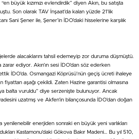
e “en büyük kızımızı evlendirdik” diyen Akın, bu satışta
ştu. Son olarak TAV İnşaat’da kalan yüzde 21’lik
nı Sani Şener ile, Şener’in İDO’daki hisselerine karşılık
jelerde alacaklarını tahsil edemeyip zor duruma düşmüştü.
da zarar ediyor. Akın’ın sesi İDO’dan söz ederken
bettik İDO’da. Osmangazi Köprüsü’nün geçiş ücreti ihaleye
n fiyattan aşağı çekildi. Zaten Hazine garantisi olmasına
ya balta vuruldu” diye serzenişte bulunuyor. Ancak
vadesini uzatmış ve Akfen’in bilançosunda İDO’dan doğan
a yenilenebilir enerjiden sonraki en büyük yeni varlıkları
 oldukları Kastamonu’daki Gökova Bakır Madeni… Bu yıl 510,