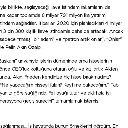
yla birlikte, sağlayacağı ilave istihdam rakamlarını da
a kadar toplamda 6 milyar 791 milyon lira yatırım
tihdam sağladılar. İtibarları 2020 için planladıkları 4 milyar
rı 3 bin 380 kişilik ilave istihdamla daha da artacak. Ancak
 sadece “maaşlı bir adam” ve “patron artık onlar”. “Onlar”
ile Pelin Akın Özalp.
aşkanı” unvanıyla işlerin dümeninde ama hisselerinin
 önce CEO’luk koltuğuna oturan oğlu ve kızı artık Akfen
nda. Akın, “neden kendinize hiç hisse bırakmadınız?”
: “Ne yapacağım hisseyi falan? Keyfime bakacağım.” Tabii
nıta göre sağlığında, “eli ayağı tutar ve aklı hala iyi
 jenerasyona geçiş sürecini” tamamlamak istemiş.
en sağlanması… İş hayatında bunun örneklerini gördüm. En