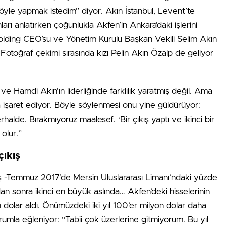
öyle yapmak istedim” diyor. Akın İstanbul, Levent’te
ları anlatırken çoğunlukla Akfen’in Ankara’daki işlerini
lding CEO’su ve Yönetim Kurulu Başkan Vekili Selim Akın
otoğraf çekimi sırasında kızı Pelin Akın Özalp de geliyor
ve Hamdi Akın’ın liderliğinde farklılık yaratmış değil. Ama
a işaret ediyor. Böyle söylenmesi onu yine güldürüyor:
lde. Bırakmıyoruz maalesef. ‘Bir çıkış yaptı ve ikinci bir
olur.”
çıkış
ş -Temmuz 2017’de Mersin Uluslararası Limanı’ndaki yüzde
an sonra ikinci en büyük aslında… Akfen’deki hisselerinin
 dolar aldı. Önümüzdeki iki yıl 100’er milyon dolar daha
mla eğleniyor: “Tabii çok üzerlerine gitmiyorum. Bu yıl