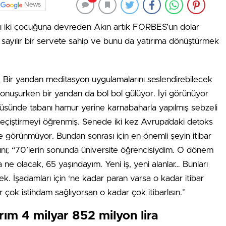
News
ını iki çocuğuna devreden Akın artık FORBES’un dolar
ı sayılır bir servete sahip ve bunu da yatırıma dönüştürmek
 Bir yandan meditasyon uygulamalarını seslendirebilecek
 konuşurken bir yandan da bol bol gülüyor. İyi görünüyor
üsünde tabanı hamur yerine karnabaharla yapılmış sebzeli
eçiştirmeyi öğrenmiş. Senede iki kez Avrupa’daki detoks
e görünmüyor. Bundan sonrası için en önemli şeyin itibar
ı; “70’lerin sonunda üniversite öğrencisiydim. O dönem
 ne olacak, 65 yaşındayım. Yeni iş, yeni alanlar… Bunları
ek. İşadamları için ‘ne kadar paran varsa o kadar itibar
çok istihdam sağlıyorsan o kadar çok itibarlısın.”
ırım 4 milyar 852 milyon lira