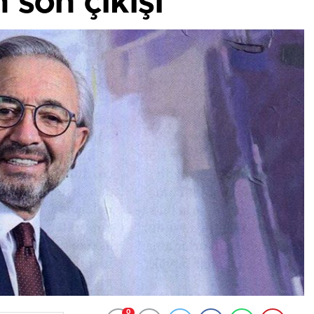
 son çıkışı
0