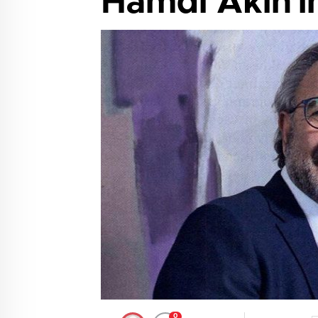
Hamdi Akın’ın
0