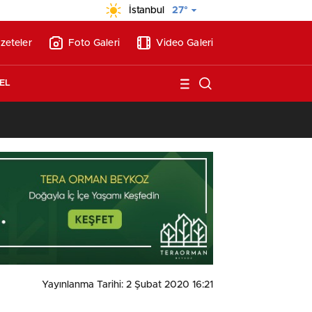
İstanbul
27°
zeteler
Foto Galeri
Video Galeri
EL
13:17
/
Vakıflar, Alanya’da 180 milyon liraya otel arsası satıyor!
Yayınlanma Tarihi: 2 Şubat 2020 16:21