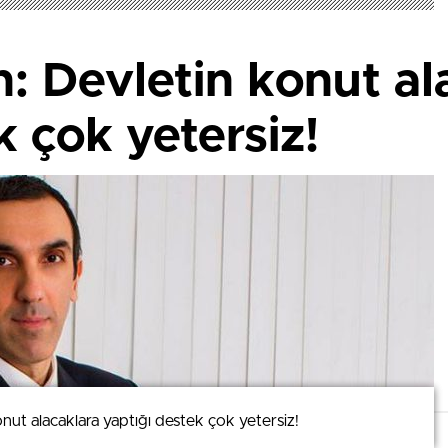
: Devletin konut al
k çok yetersiz!
nut alacaklara yaptığı destek çok yetersiz!
nut alacaklara yaptığı destek çok yetersiz!
mizi kullanmaya devam ederek bunu kabul etmiş olursunuz.