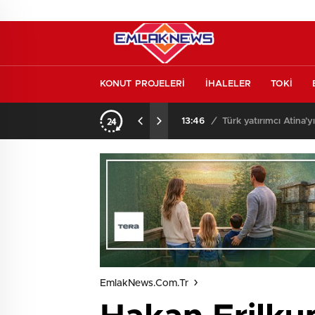
KONUT PROJELERİ
İHALELER
TOKİ
l etmeden almayın
13:46
/
Türk yatırımcı Atina’y
EmlakNews.com.tr