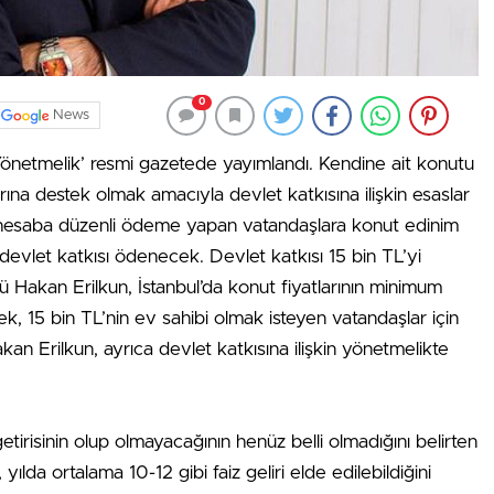
0
News
Yönetmelik’ resmi gazetede yayımlandı. Kendine ait konutu
rına destek olmak amacıyla devlet katkısına ilişkin esaslar
ıl hesaba düzenli ödeme yapan vatandaşlara konut edinim
 devlet katkısı ödenecek. Devlet katkısı 15 bin TL’yi
akan Erilkun, İstanbul’da konut fiyatlarının minimum
, 15 bin TL’nin ev sahibi olmak isteyen vatandaşlar için
n Erilkun, ayrıca devlet katkısına ilişkin yönetmelikte
etirisinin olup olmayacağının henüz belli olmadığını belirten
lda ortalama 10-12 gibi faiz geliri elde edilebildiğini