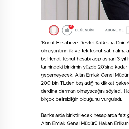
0
BEĞENDİM
ABONE OL
‘Konut Hesabı ve Devlet Katkısına Dair 
olmayanların ilk ve tek konut satın almala
belirlendi. Konut hesabı açıp asgari 3 y
tarihindeki birikimin yüzde 20’sine kadar
geçemeyecek. Altın Emlak Genel Müdürü H
200 bin TL’den başladığına dikkat çekerek
derdine derman olmayacağını söyledi. Haka
birçok belirsizliğin olduğunu vurguladı.
Bankalarda biriktirilecek hesaplarda faiz g
Altın Emlak Genel Müdürü Hakan Erilkun, yı