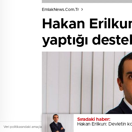
EmlakNews.com.tr
Hakan Erilkun
yaptığı deste
Sıradaki haber:
Sıradaki haber:
Hakan Erilkun: Devletin ko
Hakan Erilkun: Devletin ko
Veri politikasındaki amaçlarla sınırlı ve mevzuata uygun şekilde çerez kullanıyoruz. Site