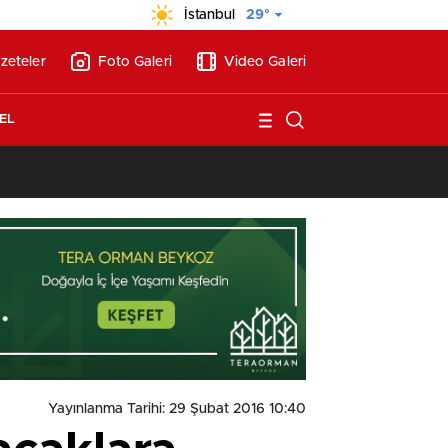
İstanbul
29°
zeteler
Foto Galeri
Video Galeri
EL
13:26
/
Vakıf Karaca Villaları’nda satılık 10 tripleks villa! 400 milyon liraya
Yayınlanma Tarihi: 29 Şubat 2016 10:40