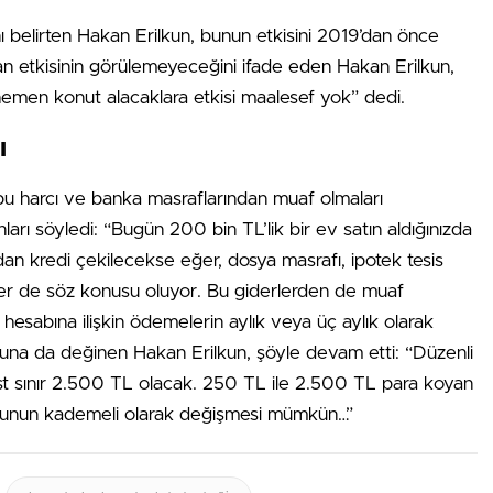
ı belirten Hakan Erilkun, bunun etkisini 2019’dan önce
 etkisinin görülemeyeceğini ifade eden Hakan Erilkun,
men konut alacaklara etkisi maalesef yok” dedi.
ı
pu harcı ve banka masraflarından muaf olmaları
nları söyledi: “Bugün 200 bin TL’lik bir ev satın aldığınızda
dan kredi çekilecekse eğer, dosya masrafı, ipotek tesis
rler de söz konusu oluyor. Bu giderlerden de muaf
 hesabına ilişkin ödemelerin aylık veya üç aylık olarak
una da değinen Hakan Erilkun, şöyle devam etti: “Düzenli
 üst sınır 2.500 TL olacak. 250 TL ile 2.500 TL para koyan
r. Bunun kademeli olarak değişmesi mümkün…”