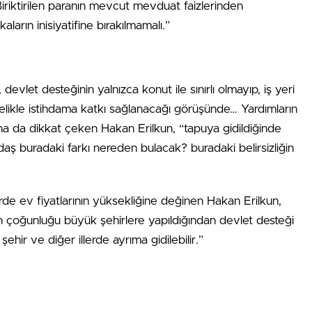
 “Biriktirilen paranın mevcut mevduat faizlerinden
ların inisiyatifine bırakılmamalı.”
vlet desteğinin yalnızca konut ile sınırlı olmayıp, iş yeri
elikle istihdama katkı sağlanacağı görüşünde… Yardımların
na da dikkat çeken Hakan Erilkun, “tapuya gidildiğinde
aş buradaki farkı nereden bulacak? buradaki belirsizliğin
rde ev fiyatlarının yüksekliğine değinen Hakan Erilkun,
n çoğunluğu büyük şehirlere yapıldığından devlet desteği
ehir ve diğer illerde ayrıma gidilebilir.”