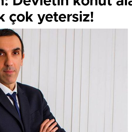
: Devletin konut al
k çok yetersiz!