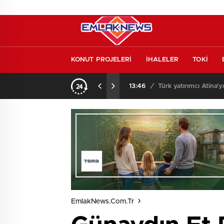
KONUT PROJELERİ
İHALELER
TOKİ
l etmeden almayın
13:46
/
Türk yatırımcı Atina’y
EmlakNews.com.tr