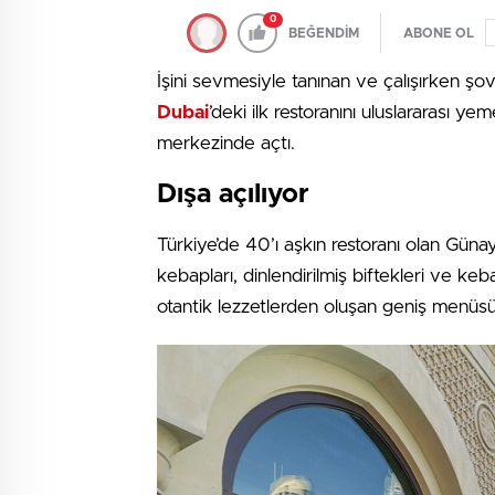
0
BEĞENDİM
ABONE OL
İşini sevmesiyle tanınan ve çalışırken ş
Dubai
’deki ilk restoranını uluslararası ye
merkezinde açtı.
Dışa açılıyor
Türkiye’de 40’ı aşkın restoranı olan Güna
kebapları, dinlendirilmiş biftekleri ve k
otantik lezzetlerden oluşan geniş menüs