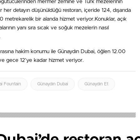
i öğütücülerinden mermer zemine ve Türk mezelerinin
r her detayın düşünüldüğü restoran, içeride 124, dışarıda
0 metrekarelik bir alanda hizmet veriyor.Konuklar, açık
larının yanı sıra sıcak ve soğuk mezelerin nasıl
.
rasına hakim konumu ile Günaydın Dubai, öğlen 12.00
 ve gece 12’ye kadar hizmet veriyor.
i Fountain
Günaydın Dubai
Günaydın Et
ubai’de restoran aç