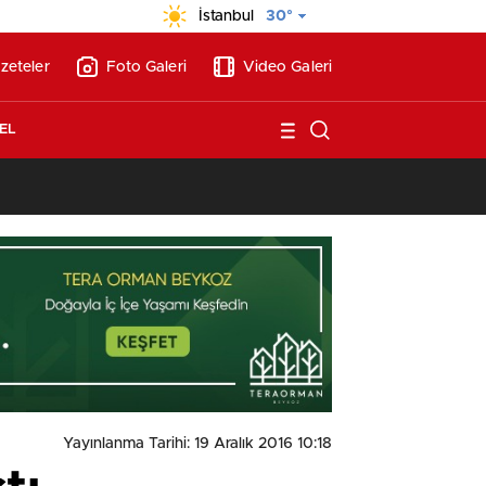
İstanbul
30°
zeteler
Foto Galeri
Video Galeri
EL
13:26
/
Vakıf Karaca Villaları’nda satılık 10 tripleks villa! 400 milyon liraya
Yayınlanma Tarihi: 19 Aralık 2016 10:18