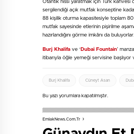
Otantik hissi yaratmak için Türk kahves
sergilendiği açık mutfak konseptine kada
88 kişilik oturma kapasitesiyle toplam 80
mutfak sayesinde etlerinin pişirilme aşama
hazırlandığını görme imkânı da buluyorlar
Burj Khalifa
ve ‘
Dubai Fountain
’ manza
itibarıyla öğle yemeği servisine başlıyor
Burj Khalifa
Cüneyt Asan
Duba
Bu yazı yorumlara kapatılmıştır.
EmlakNews.com.tr
Günaydın Et D