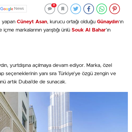
0
News
ov yapan
Cüneyt Asan
, kurucu ortağı olduğu
Günaydın
‘ın
me içme markalarının yarıştığı ünlü
Souk Al Bahar
’ın
ydın, yurtdışına açılmaya devam ediyor. Marka, özel
ebap seçeneklerinin yanı sıra Türkiye’ye özgü zengin ve
ünü artık Dubai’de de sunacak.