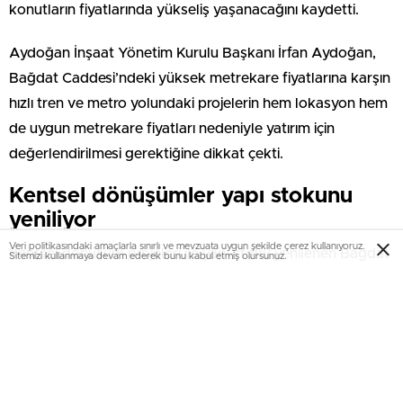
konutların fiyatlarında yükseliş yaşanacağını kaydetti.
Aydoğan İnşaat Yönetim Kurulu Başkanı İrfan Aydoğan,
Bağdat Caddesi’ndeki yüksek metrekare fiyatlarına karşın
hızlı tren ve metro yolundaki projelerin hem lokasyon hem
de uygun metrekare fiyatları nedeniyle yatırım için
değerlendirilmesi gerektiğine dikkat çekti.
Kentsel dönüşümler yapı stokunu
yeniliyor
Veri politikasındaki amaçlarla sınırlı ve mevzuata uygun şekilde çerez kullanıyoruz.
Kentsel dönüşüm projeleri ile yapı stoku yenilenen Bağdat
Sitemizi kullanmaya devam ederek bunu kabul etmiş olursunuz.
Caddesi’nde her yıl 1000’in üzerinde inşaat ruhsatı
veriliyor. Birçok inşaat firmasının çalışma yaptığı bölgenin
eski şirketleri arasında yer alan Aydoğan İnşaat, Bağdat
Caddesi’nin Fenerbahçe, Erenköy, Suadiye gibi en gözde
lokasyonlarında şimdiye kadar 50’nin üzerinde projeye