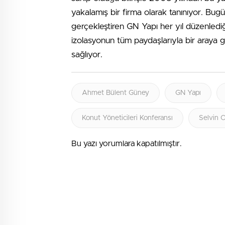
yakalamış bir firma olarak tanınıyor. Bug
gerçekleştiren GN Yapı her yıl düzenlediği
izolasyonun tüm paydaşlarıyla bir araya get
sağlıyor.
Ahmet Bülent Güney
GN Yapı
Konut Yöneticileri Konferansı
Selvin 
Bu yazı yorumlara kapatılmıştır.