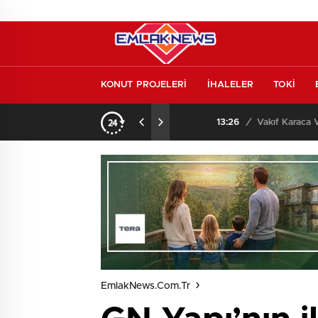
KONUT PROJELERİ
İHALELER
TOKİ
o oldu
13:26
/
Vakıf Karaca Villaları’
EmlakNews.com.tr