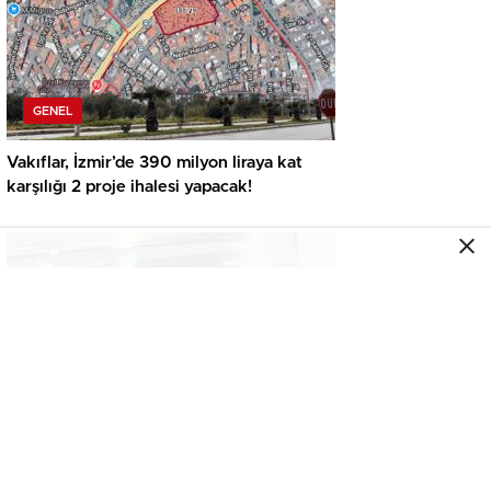
GENEL
Vakıflar, İzmir’de 390 milyon liraya kat
karşılığı 2 proje ihalesi yapacak!
GENEL
İkinci el araçta yeni tehlike! Dijital kayıtları
kontrol etmeden almayın