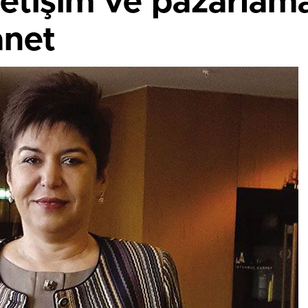
letişim ve pazarlama
net