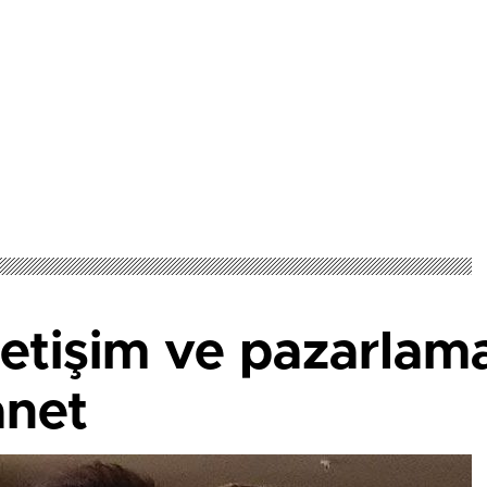
letişim ve pazarlama
net