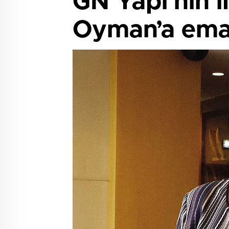
GN Yapı’nın i
Oyman’a ema