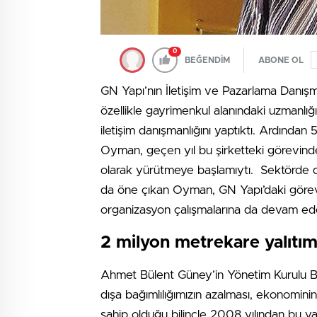
0
BEĞENDİM
ABONE OL
GN Yapı’nın İletişim ve Pazarlama Danışma
özellikle gayrimenkul alanındaki uzmanlığ
iletişim danışmanlığını yaptıktı. Ardından
Oyman, geçen yıl bu şirketteki görevinden a
olarak yürütmeye başlamıytı. Sektörde dü
da öne çıkan Oyman, GN Yapı’daki görevin
organizasyon çalışmalarına da devam ed
2 milyon metrekare yalıtım
Ahmet Bülent Güney’in Yönetim Kurulu Ba
dışa bağımlılığımızın azalması, ekonomini
sahip olduğu bilinçle 2008 yılından bu ya