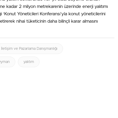
üne kadar 2 milyon metrekarenin üzerinde enerji yalıtımı
 ‘Konut Yöneticileri Konferansı’yla konut yöneticilerini
irerek nihai tüketicinin daha bilinçli karar almasını
İletişim ve Pazarlama Danışmanlığı
Oyman
yalıtım