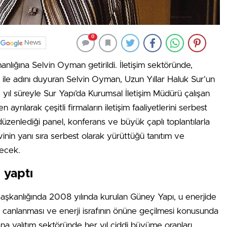
0
News
nlığına Selvin Oyman getirildi. İletişim sektöründe,
ı ile adını duyuran Selvin Oyman, Uzun Yıllar Haluk Sur’un
 5 yıl süreyle Sur Yapı’da Kurumsal İletişim Müdürü çalışan
yrılarak çeşitli firmaların iletişim faaliyetlerini serbest
zenlediği panel, konferans ve büyük çaplı toplantılarla
in yanı sıra serbest olarak yürüttüğü tanıtım ve
ecek.
 yaptı
şkanlığında 2008 yılında kurulan Güney Yapı, u enerjide
n canlanması ve enerji israfının önüne geçilmesi konusunda
na yalıtım sektöründe her yıl ciddi büyüme oranları