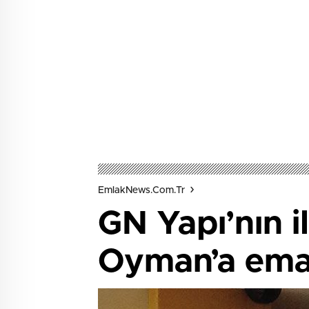
EmlakNews.com.tr
GN Yapı’nın i
Oyman’a ema