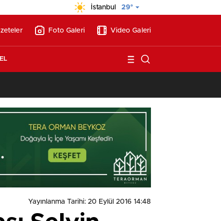
İstanbul
29°
zeteler
Foto Galeri
Video Galeri
EL
13:17
/
Vakıflar, Alanya’da 180 milyon liraya otel arsası satıyor!
Yayınlanma Tarihi: 20 Eylül 2016 14:48