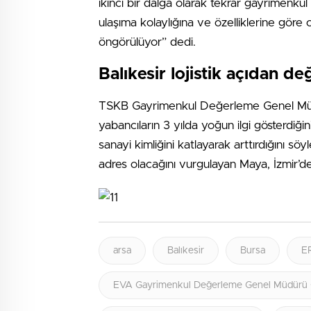
ikinci bir dalga olarak tekrar gayrimenkul 
ulaşıma kolaylığına ve özelliklerine gö
öngörülüyor” dedi.
Balıkesir lojistik açıdan d
TSKB Gayrimenkul Değerleme Genel Müd
yabancıların 3 yılda yoğun ilgi gösterdiğin
sanayi kimliğini katlayarak arttırdığını sö
adres olacağını vurgulayan Maya, İzmir’de 
arsa
Balıkesir
Bursa
ER
EVA Gayrimenkul Değerleme Genel Müdürü C