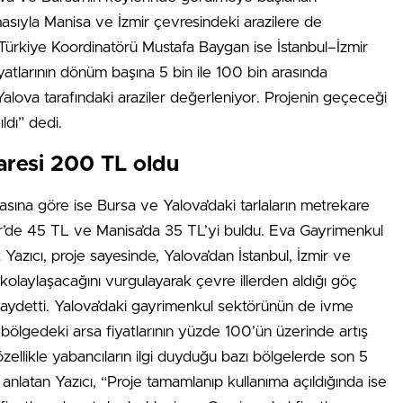
asıyla Manisa ve İzmir çevresindeki arazilere de
Türkiye Koordinatörü Mustafa Baygan ise İstanbul–İzmir
atlarının dönüm başına 5 bin ile 100 bin arasında
Yalova tarafındaki araziler değerleniyor. Projenin geçeceği
ldı” dedi.
aresi 200 TL oldu
ına göre ise Bursa ve Yalova’daki tarlaların metrekare
ir’de 45 TL ve Manisa’da 35 TL’yi buldu. Eva Gayrimenkul
ıcı, proje sayesinde, Yalova’dan İstanbul, İzmir ve
kolaylaşacağını vurgulayarak çevre illerden aldığı göç
kaydetti. Yalova’daki gayrimenkul sektörünün de ivme
r bölgedeki arsa fiyatlarının yüzde 100’ün üzerinde artış
e özellikle yabancıların ilgi duyduğu bazı bölgelerde son 5
 anlatan Yazıcı, “Proje tamamlanıp kullanıma açıldığında ise