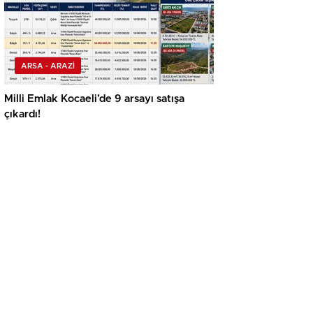
ARSA - ARAZİ
Milli Emlak Kocaeli’de 9 arsayı satışa
çıkardı!