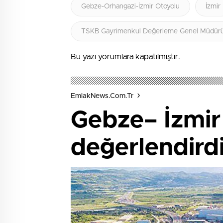
Gebze-Orhangazi-İzmir Otoyolu
İzmir
TSKB Gayrimenkul Değerleme Genel Müdürü
Bu yazı yorumlara kapatılmıştır.
EmlakNews.com.tr
Gebze– İzmir
değerlendird