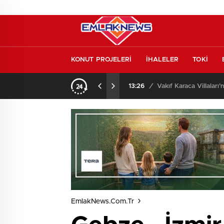
KONUT PROJELERİ
İHALELER
TOKİ
o oldu
13:26
/
Vakıf Karaca Villaları’
EmlakNews.com.tr