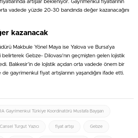
fiyatlarında artışlar bekleniyor. Gayrimenkul fiyatlarının
re orta vadede yüzde 20-30 bandında değer kazanacağını
eğer kazanacak
ürü Makbule Yönel Maya ise Yalova ve Bursa’ya
i belirterek Gebze- Dilovası’nın geçmişten gelen lojistik
yledi. Balıkesir’in de lojistik açıdan orta vadede önem bir
de gayrimenkul fiyat artışlarının yaşandığını ifade etti.
A Gayrimenkul Türkiye Koordinatörü Mustafa Baygan
ansel Turgut Yazıcı
fiyat artışı
Gebze