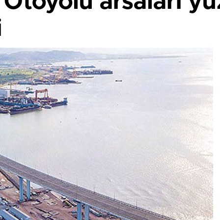
 Otoyolu arsaları y
i