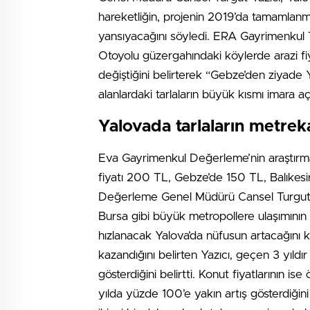
hareketliğin, projenin 2019’da tamamlanm
yansıyacağını söyledi. ERA Gayrimenkul 
Otoyolu güzergahındaki köylerde arazi fiy
değiştiğini belirterek “Gebze’den ziyade 
alanlardaki tarlaların büyük kısmı imara açı
Yalovada tarlaların metrek
Eva Gayrimenkul Değerleme’nin araştırmas
fiyatı 200 TL, Gebze’de 150 TL, Balıkes
Değerleme Genel Müdürü Cansel Turgut Yaz
Bursa gibi büyük metropollere ulaşımının 
hızlanacak Yalova’da nüfusun artacağını 
kazandığını belirten Yazıcı, geçen 3 yıldı
gösterdiğini belirtti. Konut fiyatlarının is
yılda yüzde 100’e yakın artış gösterdiğini