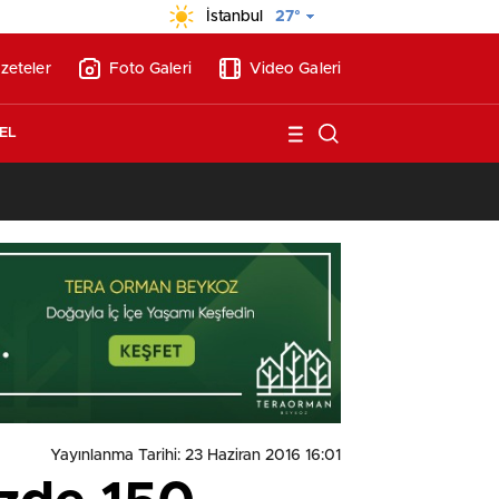
İstanbul
27°
zeteler
Foto Galeri
Video Galeri
EL
13:17
/
Vakıflar, Alanya’da 180 milyon liraya otel arsası satıyor!
Yayınlanma Tarihi: 23 Haziran 2016 16:01