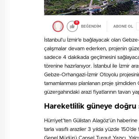
0
BEĞENDİM
ABONE OL
İstanbul’u İzmir’e bağlayacak olan Geb
çalışmalar devam ederken, projenin güzerg
sadece 4 dakikada geçilmesini sağlayaca
törenine hazırlanıyor. İstanbul ile İzmir a
Gebze-Orhangazi-İzmir Otoyolu projesinin 
tamamlanması planlanan proje şimdiden Ge
güzergahındaki arazi fiyatlarının tavan 
Hareketlilik güneye doğru
Hürriyet’ten Gülistan Alagöz’ün haberine g
tarla vasıflı araziler 3 yılda yüzde 150’d
Genel Müdürü Cansel Turgut Yazıcı, Yalo