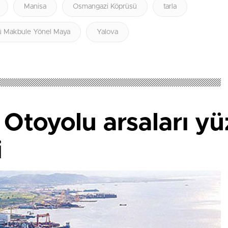
Manisa
Osmangazi Köprüsü
tarla
 Makbule Yönel Maya
Yalova
 Otoyolu arsaları y
i