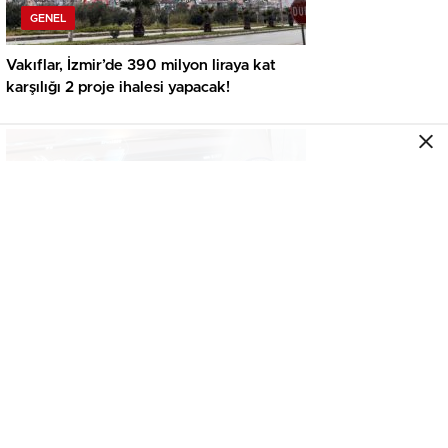
GENEL
Vakıflar, İzmir’de 390 milyon liraya kat
karşılığı 2 proje ihalesi yapacak!
GENEL
İkinci el araçta yeni tehlike! Dijital kayıtları
kontrol etmeden almayın