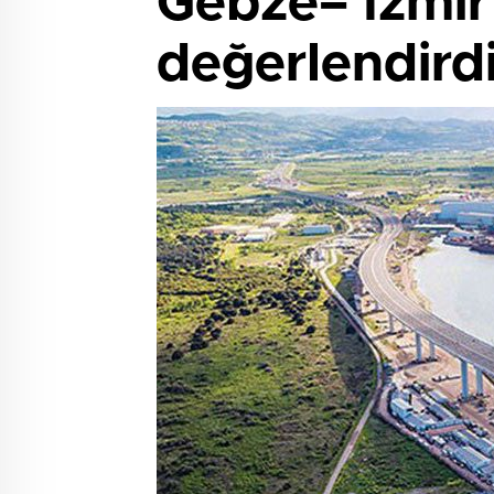
Gebze– İzmir
değerlendird