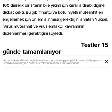
100 dairelik bir sitenin bile yıkımı için karar aldırabildiğine
dikkat çekti. Bu gibi fırsatçı ve kötü niyetli müteahhitleri
engellemek için önlem alınması gerektiğini anlatan Yüksel,
‘Virüs müteahhit ve virüs emlakçı’ kavramının
düzenlenmesi gerektiğini söyledi.
Testler 15
günde tamamlanıyor
Veri politikasındaki amaçlarla sınırlı ve mevzuata uygun şekilde çerez kullanıyoruz.
AA’dan Uğur Aslanhan’n haberine göre, Ali Yüksel, site
Sitemizi kullanmaya devam ederek bunu kabul etmiş olursunuz.
veya binalardan küçük bir hisse karşılığı tapu alan herhangi
bir kişinin, Çevre ve Şehircilik Bakanlığı’nın yetki verdiği
yetkili şirketlere başvurarak binanın çürük olup olmadığına
ilişkin rapor istediğini dile getirdi. Bu şirketlerin ise yapılan
başvurular üzerine tespit yapmaya mecbur olduğunu
anlatan Yüksel, testlerin 15 gün içinde tamamlandığına ve
2007 Deprem Yönetmeliği çıkmadan önce yapılan tüm