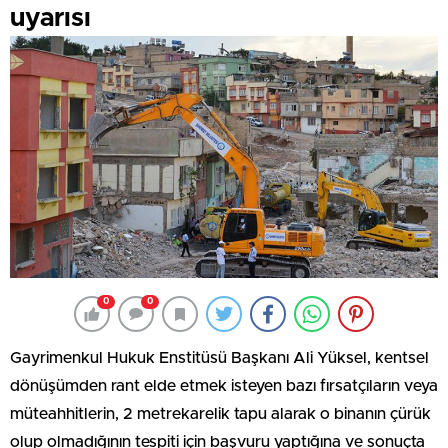
uyarısı
0
0
Gayrimenkul Hukuk Enstitüsü Başkanı Ali Yüksel, kentsel
dönüşümden rant elde etmek isteyen bazı fırsatçıların veya
müteahhitlerin, 2 metrekarelik tapu alarak o binanın çürük
olup olmadığının tespiti için başvuru yaptığına ve sonuçta