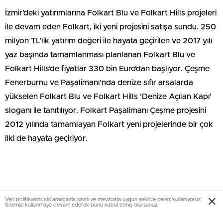
İzmir’deki yatırımlarına Folkart Blu ve Folkart Hills projeleri
ile devam eden Folkart, iki yeni projesini satışa sundu. 250
milyon TL’lik yatırım değeri ile hayata geçirilen ve 2017 yılı
yaz başında tamamlanması planlanan Folkart Blu ve
Folkart Hills’de fiyatlar 330 bin Euro’dan başlıyor. Çeşme
Fenerburnu ve Paşalimanı’nda denize sıfır arsalarda
yükselen Folkart Blu ve Folkart Hills ‘Denize Açılan Kapı’
sloganı ile tanıtılıyor. Folkart Paşalimanı Çeşme projesini
2012 yılında tamamlayan Folkart yeni projelerinde bir çok
ilki de hayata geçiriyor.
Veri politikasındaki amaçlarla sınırlı ve mevzuata uygun şekilde çerez kullanıyoruz.
Sitemizi kullanmaya devam ederek bunu kabul etmiş olursunuz.