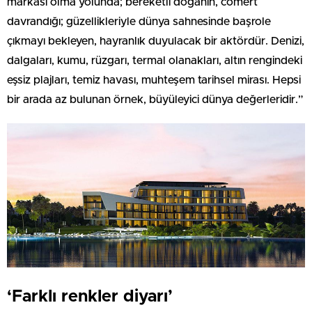
markası olma yolunda; bereketli doğanın, cömert
davrandığı; güzellikleriyle dünya sahnesinde başrole
çıkmayı bekleyen, hayranlık duyulacak bir aktördür. Denizi,
dalgaları, kumu, rüzgarı, termal olanakları, altın rengindeki
eşsiz plajları, temiz havası, muhteşem tarihsel mirası. Hepsi
bir arada az bulunan örnek, büyüleyici dünya değerleridir.”
‘Farklı renkler diyarı’