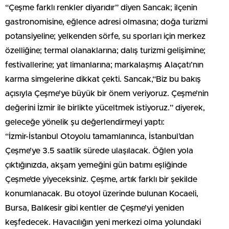
“Çeşme farklı renkler diyarıdır” diyen Sancak; ilçenin
gastronomisine, eğlence adresi olmasına; doğa turizmi
potansiyeline; yelkenden sörfe, su sporları için merkez
özelliğine; termal olanaklarına; dalış turizmi gelişimine;
festivallerine; yat limanlarına; markalaşmış Alaçatı’nın
karma simgelerine dikkat çekti. Sancak,“Biz bu bakış
açısıyla Çeşme’ye büyük bir önem veriyoruz. Çeşme’nin
değerini İzmir ile birlikte yüceltmek istiyoruz.” diyerek,
geleceğe yönelik şu değerlendirmeyi yaptı:
“İzmir-İstanbul Otoyolu tamamlanınca, İstanbul’dan
Çeşme’ye 3.5 saatlik sürede ulaşılacak. Öğlen yola
çıktığınızda, akşam yemeğini gün batımı eşliğinde
Çeşme’de yiyeceksiniz. Çeşme, artık farklı bir şekilde
konumlanacak. Bu otoyol üzerinde bulunan Kocaeli,
Bursa, Balıkesir gibi kentler de Çeşme’yi yeniden
keşfedecek. Havacılığın yeni merkezi olma yolundaki