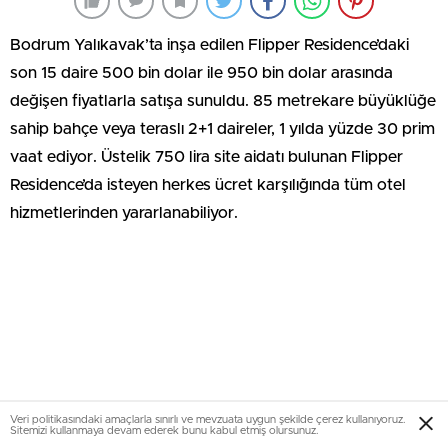
Bodrum Yalıkavak’ta inşa edilen Flipper Residence’daki
son 15 daire 500 bin dolar ile 950 bin dolar arasında
değişen fiyatlarla satışa sunuldu. 85 metrekare büyüklüğe
sahip bahçe veya teraslı 2+1 daireler, 1 yılda yüzde 30 prim
vaat ediyor. Üstelik 750 lira site aidatı bulunan Flipper
Residence’da isteyen herkes ücret karşılığında tüm otel
hizmetlerinden yararlanabiliyor.
Veri politikasındaki amaçlarla sınırlı ve mevzuata uygun şekilde çerez kullanıyoruz.
Sitemizi kullanmaya devam ederek bunu kabul etmiş olursunuz.