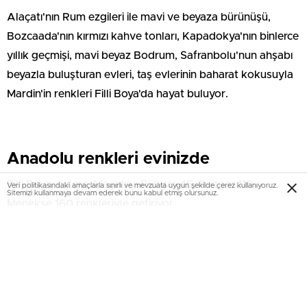
Alaçatı'nın Rum ezgileri ile mavi ve beyaza bürünüşü,
Bozcaada'nın kırmızı kahve tonları, Kapadokya'nın binlerce
yıllık geçmişi, mavi beyaz Bodrum, Safranbolu'nun ahşabı
beyazla buluşturan evleri, taş evlerinin baharat kokusuyla
Mardin'in renkleri Filli Boya'da hayat buluyor.
Anadolu renkleri evinizde
Filli Boya, evlere Alaçatı'yı Rüzgar 45, Rüzgar 110,
Veri politikasındaki amaçlarla sınırlı ve mevzuata uygun şekilde çerez kullanıyoruz.
Sitemizi kullanmaya devam ederek bunu kabul etmiş olursunuz.
Menekşe 160 renkleriyle getiriyor.
Bozcaada Masal 45, Karnaval 110, Kıvılcım 225 renkleriyle
canlanıyor. Mardin dokusu Hasır 40, Tan 260, Rezene 165