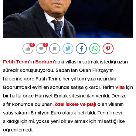
0
0
Fetih Terim
’in
Bodrum
’daki villasını satmak istediği uzun
süredir konuşuluyordu. Sabah’tan Okan Filizçay’ın
haberine göre Fatih Terim, her yıl tüm yazı geçirdiği
Bodrum’daki evini en sonunda satışa çıkardı. Terim
villa
için
bir hafta önce Hürriyet Emlak sitesine ilan verildi. Denize
sıfır konumda bulunan,
özel iskele ve plajı
olan villanın
satış rakamı 8 milyon Euro olarak belirtildi. Terim’in evi
sıkıldığı için mi, yoksa yeni bir ev almak için mi sattığı ise
öğrenilemedi.