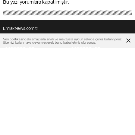
Bu yazı yorumlara kapatılmıştır.
EmlakNews.com.tr
Veri politikasındaki amaçlarla sınırlı ve mevzuata uygun şekilde çerez kullanıyoruz.
Sitemizi kullanmaya devam ederek bunu kabul etmiş olursunuz.
-KATEGORİLER
KATEGORİLER-
KONUT PROJELERİ
AJANDA
İHALELER
KENTSEL DÖNÜŞÜM
TOKİ
SEKTÖREL
EMLAK KONUT GYO
KİPTAŞ
KENTSEL DÖNÜŞÜM
TURİZM
MULTIMEDYA
SERVİSLER
VİDEO
Nöbetçi Eczaneler
FOTO GALERİ
KURUMSAL