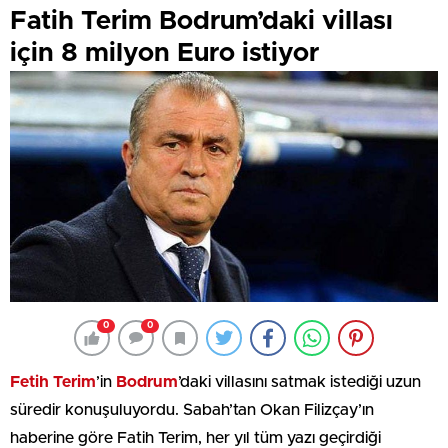
Fatih Terim Bodrum’daki villası
için 8 milyon Euro istiyor
0
0
Fetih Terim
’in
Bodrum
’daki villasını satmak istediği uzun
süredir konuşuluyordu. Sabah’tan Okan Filizçay’ın
haberine göre Fatih Terim, her yıl tüm yazı geçirdiği