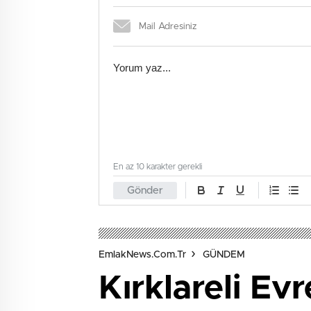
En az 10 karakter gerekli
Gönder
EmlakNews.com.tr
GÜNDEM
Kırklareli Ev