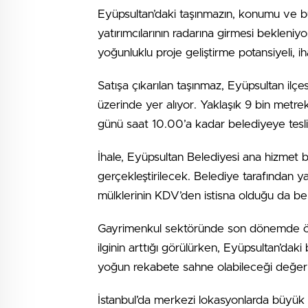
Eyüpsultan’daki taşınmazın, konumu ve b
yatırımcılarının radarına girmesi beklen
yoğunluklu proje geliştirme potansiyeli, ih
Satışa çıkarılan taşınmaz, Eyüpsultan il
üzerinde yer alıyor. Yaklaşık 9 bin metrek
günü saat 10.00’a kadar belediyeye tesli
İhale, Eyüpsultan Belediyesi ana hizmet
gerçekleştirilecek. Belediye tarafından y
mülklerinin KDV’den istisna olduğu da belir
Gayrimenkul sektöründe son dönemde özell
ilginin arttığı görülürken, Eyüpsultan’daki
yoğun rekabete sahne olabileceği değerle
İstanbul’da merkezi lokasyonlarda büyük 