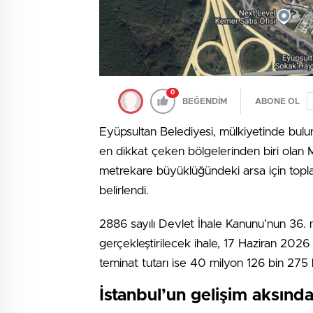
0
BEĞENDİM
ABONE OL
Eyüpsultan Belediyesi, mülkiyetinde bulun
en dikkat çeken bölgelerinden biri olan M
metrekare büyüklüğündeki arsa için top
belirlendi.
2886 sayılı Devlet İhale Kanunu’nun 36. 
gerçekleştirilecek ihale, 17 Haziran 2026 
teminat tutarı ise 40 milyon 126 bin 275 l
İstanbul’un gelişim aksınd