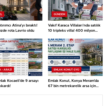
EL
GÜNDEM
tırımcı Atina’yı bıraktı!
Vakıf Karaca Villaları’nda satılık
zde rota Lavrio oldu
10 tripleks villa! 400 milyon
liraya!
 - ARAZİ
EMLAK KONUT GYO
mlak Kocaeli’de 9 arsayı
Emlak Konut, Konya Meram’da
ıkardı!
67 bin metrekarelik arsa için
ihaleye çıkıyor!