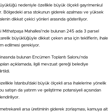
üyüklüğü nedeniyle özellikle büyük ölçekli gayrimenkul
iyor. Bölgedeki arsa stokunun giderek azalması ve yüksek
alenin dikkat çekici yönleri arasında gösteriliyor.
çesi Mithatpaşa Mahallesi’nde bulunan 245 ada 3 parsel
arelik büyüklüğüyle dikkat çeken arsa için tekliflerin, ihale
m edilmesi gerekiyor.
 binasında bulunan Encümen Toplantı Salonu’nda
apılan açıklamada, ilgili mevzuat gereği belediye
tildi.
ikle İstanbul’daki büyük ölçekli arsa ihalelerine yönelik
 bu satışın da yatırım ve geliştirme potansiyeli açısından
ndiriliyor.
metrekareli arsa üretiminin giderek zorlaşması, kamuya ait