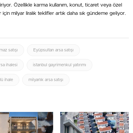
iriyor. Özellikle karma kullanım, konut, ticaret veya özel
 için milyar liralık teklifler artık daha sık gündeme geliyor.
maz satışı
Eyüpsultan arsa satışı
rsa ihalesi
istanbul gayrimenkul yatırımı
lü ihale
milyarlık arsa satışı