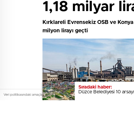
1,18 milyar lir
Kırklareli Evrensekiz OSB ve Konya I
milyon lirayı geçti
Sıradaki haber:
Sıradaki haber:
Düzce Belediyesi 10 arsayı
Düzce Belediyesi 10 arsayı
Veri politikasındaki amaçlarla sınırlı ve mevzuata uygun şekilde çerez kullanıyoruz. Site