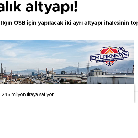
alık altyapı!
lgın OSB için yapılacak iki ayrı altyapı ihalesinin to
 245 milyon liraya satıyor
 245 milyon liraya satıyor
mizi kullanmaya devam ederek bunu kabul etmiş olursunuz.