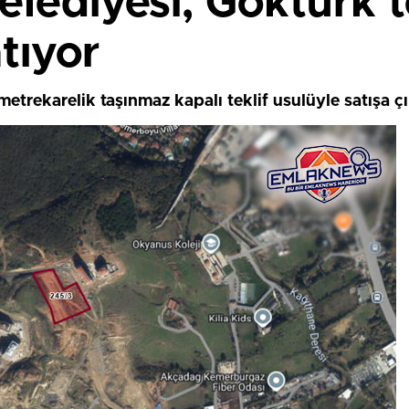
lediyesi, Göktürk’t
tıyor
etrekarelik taşınmaz kapalı teklif usulüyle satışa çı