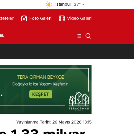
İstanbul
27°
zeteler
Foto Galeri
Video Galeri
EL
13:26
/
Vakıf Karaca Villaları’nda satılık 10 tripleks villa! 400 milyon liraya
Yayınlanma Tarihi: 26 Mayıs 2026 13:15