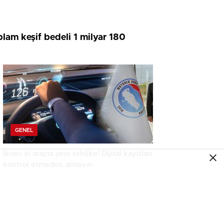
plam keşif bedeli 1 milyar 180
GENEL
İkinci el araçta yeni tehlike! Dijital kayıtları
kontrol etmeden almayın