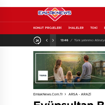
KONUT PROJELERİ
İHALELER
TOKİ
l etmeden almayın
13:46
/
Türk yatırımcı Atina’y
EmlakNews.com.tr
ARSA - ARAZİ