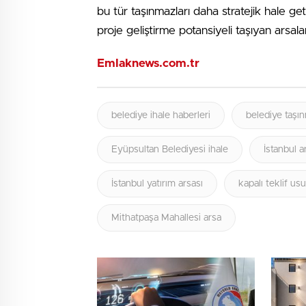
bu tür taşınmazları daha stratejik hale get
proje geliştirme potansiyeli taşıyan arsalar
Emlaknews.com.tr
belediye ihale haberleri
belediye taşın
Eyüpsultan Belediyesi ihale
İstanbul a
İstanbul yatırım arsası
kapalı teklif usu
Mithatpaşa Mahallesi arsa