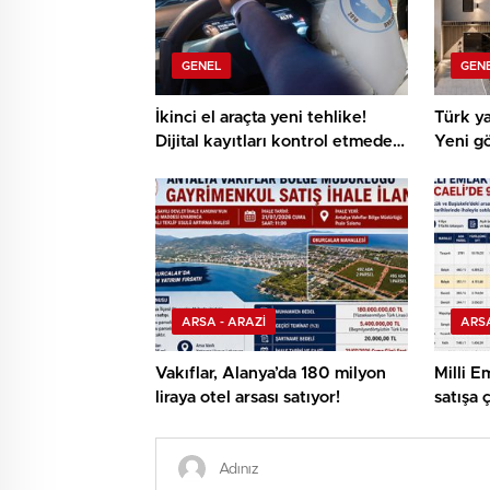
GENEL
GEN
İkinci el araçta yeni tehlike!
Türk ya
Dijital kayıtları kontrol etmeden
Yeni gö
almayın
ARSA - ARAZİ
ARSA
Vakıflar, Alanya’da 180 milyon
Milli E
liraya otel arsası satıyor!
satışa ç