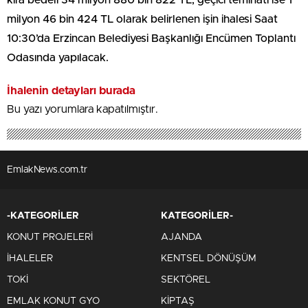
kira bedeli 34 milyon 880 bin 822 TL, geçici teminatı ise 1
milyon 46 bin 424 TL olarak belirlenen işin ihalesi Saat
10:30’da Erzincan Belediyesi Başkanlığı Encümen Toplantı
Odasında yapılacak.
İhalenin detayları burada
Bu yazı yorumlara kapatılmıştır.
EmlakNews.com.tr
-KATEGORİLER
KATEGORİLER-
KONUT PROJELERİ
AJANDA
İHALELER
KENTSEL DÖNÜŞÜM
TOKİ
SEKTÖREL
EMLAK KONUT GYO
KİPTAŞ