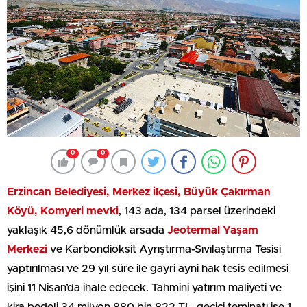
0
0
Erzincan Belediyesi, Merkez ilçesi, Büyük Çakırman
Köyü, Komyeri mevki
, 143 ada, 134 parsel üzerindeki
yaklaşık 45,6 dönümlük arsada
Jeotermal Yaşam
Merkezi
ve Karbondioksit Ayrıştırma-Sıvılaştırma Tesisi
yaptırılması ve 29 yıl süre ile gayri ayni hak tesis edilmesi
işini 11 Nisan’da ihale edecek. Tahmini yatırım maliyeti ve