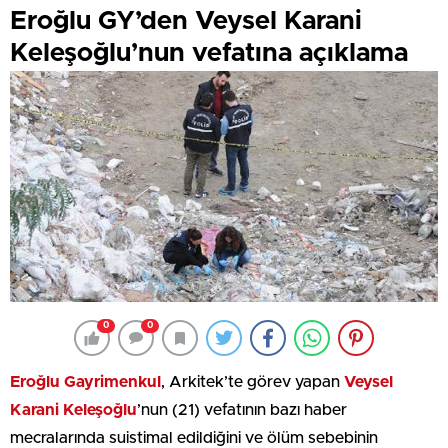
Eroğlu GY’den Veysel Karani
Keleşoğlu’nun vefatına açıklama
0
0
Eroğlu Gayrimenkul
, Arkitek’te görev yapan
Veysel
Karani Keleşoğlu
’nun (21) vefatının bazı haber
mecralarında suistimal edildiğini ve ölüm sebebinin