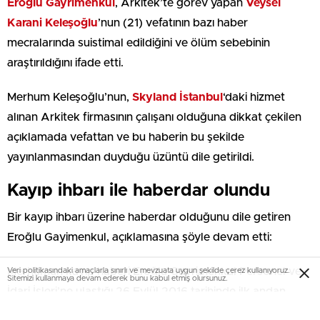
Eroğlu Gayrimenkul
, Arkitek’te görev yapan
Veysel
Karani Keleşoğlu
’nun (21) vefatının bazı haber
mecralarında suistimal edildiğini ve ölüm sebebinin
araştırıldığını ifade etti.
Merhum Keleşoğlu’nun,
Skyland İstanbul
‘daki hizmet
alınan Arkitek firmasının çalışanı olduğuna dikkat çekilen
açıklamada vefattan ve bu haberin bu şekilde
yayınlanmasından duyduğu üzüntü dile getirildi.
Kayıp ihbarı ile haberdar olundu
Bir kayıp ihbarı üzerine haberdar olduğunu dile getiren
Eroğlu Gayimenkul, açıklamasına şöyle devam etti:
Merhumun kayıp haberi Eroğlu Gayrimenkul Personel ve
Veri politikasındaki amaçlarla sınırlı ve mevzuata uygun şekilde çerez kullanıyoruz.
Sitemizi kullanmaya devam ederek bunu kabul etmiş olursunuz.
İdari İşleri’ne ulaştığı 26 Eylül 2016 tarihinde ilk andan
itibaren kapsamlı bir arama başlatılmış ve güvenlik