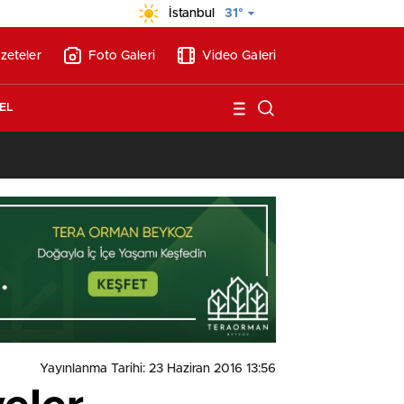
İstanbul
31°
zeteler
Foto Galeri
Video Galeri
EL
13:26
/
Vakıf Karaca Villaları’nda satılık 10 tripleks villa! 400 milyon liraya
Yayınlanma Tarihi: 23 Haziran 2016 13:56