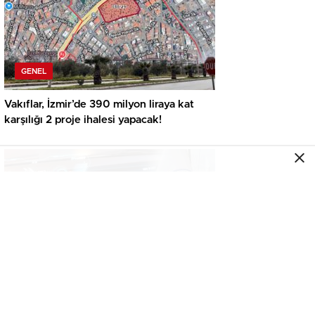
GENEL
Vakıflar, İzmir’de 390 milyon liraya kat
karşılığı 2 proje ihalesi yapacak!
GENEL
İkinci el araçta yeni tehlike! Dijital kayıtları
kontrol etmeden almayın