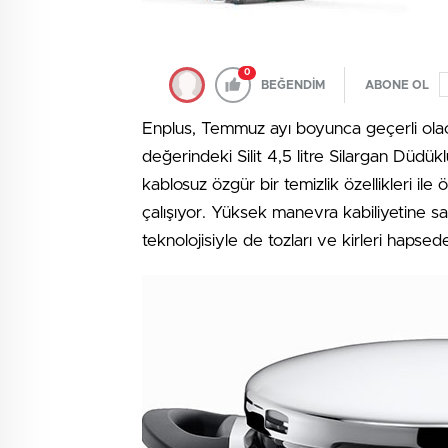
0
BEĞENDİM
ABONE OL
Enplus, Temmuz ayı boyunca geçerli olac
değerindeki Silit 4,5 litre Silargan Düdükl
kablosuz özgür bir temizlik özellikleri il
çalışıyor. Yüksek manevra kabiliyetine s
teknolojisiyle de tozları ve kirleri hapse