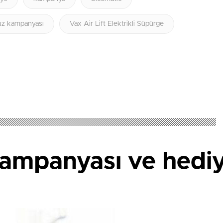
z kampanyası
Vax Air Lift Elektrikli Süpürge
kampanyası ve hediy