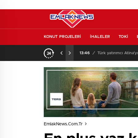
KONUT PROJELERİ
İHALELER
TOKİ
l etmeden almayın
13:46
/
Türk yatırımcı Atina’y
EmlakNews.com.tr