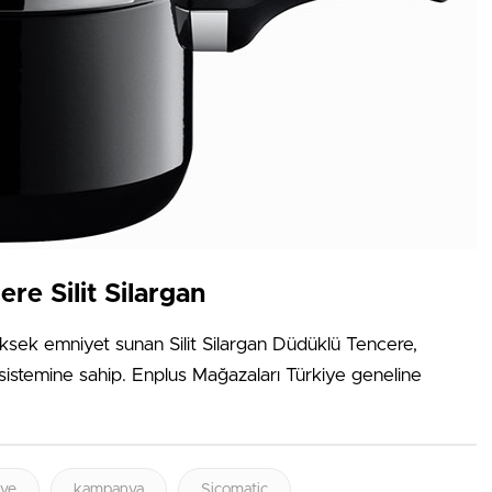
re Silit Silargan
ksek emniyet sunan Silit Silargan Düdüklü Tencere,
 sistemine sahip. Enplus Mağazaları Türkiye geneline
iye
kampanya
Sicomatic