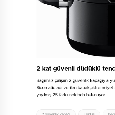
2 kat güvenli düdüklü tence
Bağımsız çalışan 2 güvenlik kapağıyla yü
Sicomatic adı verilen kapakçıklı emniyet
yayılmış 25 farklı noktada bulunuyor.
2 güvenlik kapağı
Enplus
hed