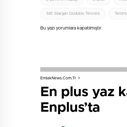
Silit Silargan Düdüklü Tencere
Temmu
Bu yazı yorumlara kapatılmıştır.
EmlakNews.com.tr
En plus yaz 
Enplus’ta