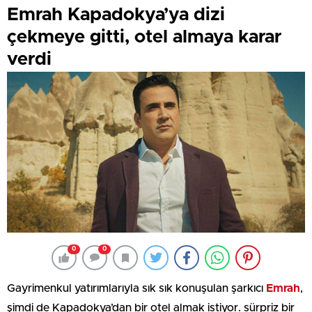
Emrah Kapadokya’ya dizi
çekmeye gitti, otel almaya karar
verdi
0
0
Gayrimenkul yatırımlarıyla sık sık konuşulan şarkıcı
Emrah
,
şimdi de Kapadokya’dan bir otel almak istiyor. sürpriz bir