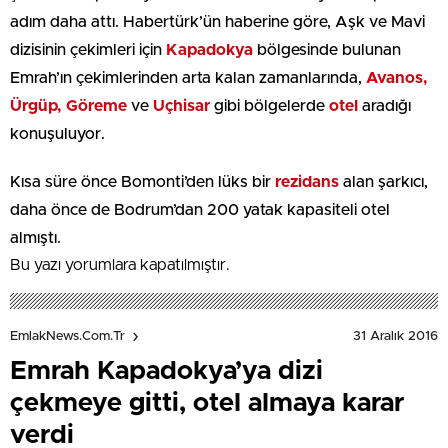
adım daha attı. Habertürk’ün haberine göre, Aşk ve Mavi
dizisinin çekimleri için
Kapadokya
bölgesinde bulunan
Emrah’ın çekimlerinden arta kalan zamanlarında,
Avanos,
Ürgüp, Göreme
ve
Uçhisar
gibi bölgelerde
otel
aradığı
konuşuluyor.
Kısa süre önce Bomonti’den lüks bir
rezidans
alan şarkıcı,
daha önce de Bodrum’dan 200 yatak kapasiteli otel
almıştı.
Bu yazı yorumlara kapatılmıştır.
31 Aralık 2016
EmlakNews.com.tr
Emrah Kapadokya’ya dizi
çekmeye gitti, otel almaya karar
verdi