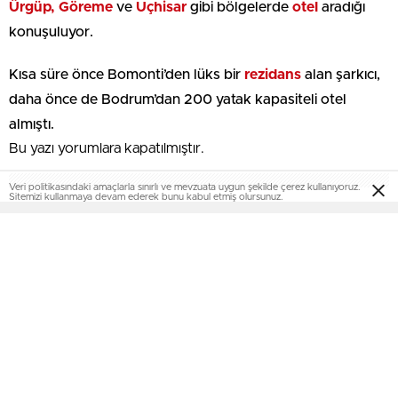
Ürgüp, Göreme
ve
Uçhisar
gibi bölgelerde
otel
aradığı
konuşuluyor.
Kısa süre önce Bomonti’den lüks bir
rezidans
alan şarkıcı,
daha önce de Bodrum’dan 200 yatak kapasiteli otel
almıştı.
Bu yazı yorumlara kapatılmıştır.
Veri politikasındaki amaçlarla sınırlı ve mevzuata uygun şekilde çerez kullanıyoruz.
Sitemizi kullanmaya devam ederek bunu kabul etmiş olursunuz.
EmlakNews.com.tr
-KATEGORİLER
KATEGORİLER-
KONUT PROJELERİ
AJANDA
İHALELER
KENTSEL DÖNÜŞÜM
TOKİ
SEKTÖREL
EMLAK KONUT GYO
KİPTAŞ