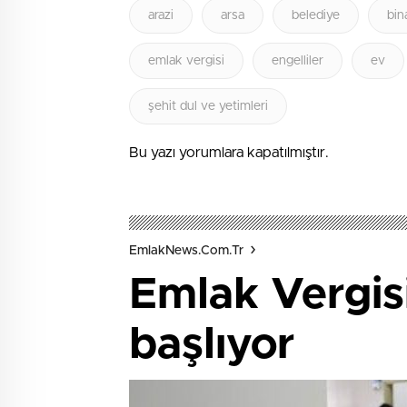
arazi
arsa
belediye
bin
emlak vergisi
engelliler
ev
şehit dul ve yetimleri
Bu yazı yorumlara kapatılmıştır.
EmlakNews.com.tr
Emlak Vergisi
başlıyor