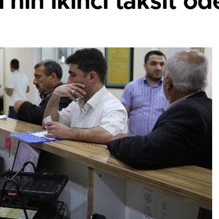
’nin ikinci taksit öd