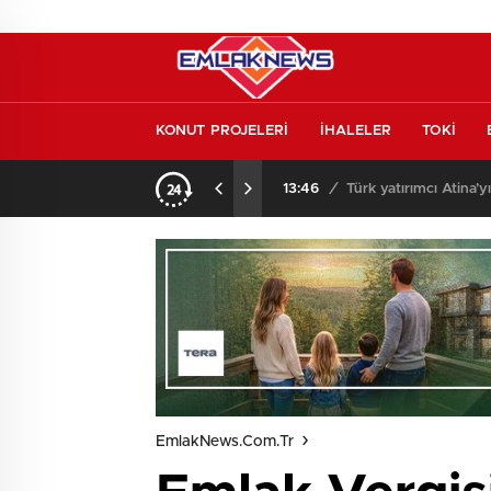
KONUT PROJELERİ
İHALELER
TOKİ
l etmeden almayın
13:46
/
Türk yatırımcı Atina’y
EmlakNews.com.tr