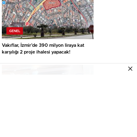
GENEL
Vakıflar, İzmir’de 390 milyon liraya kat
karşılığı 2 proje ihalesi yapacak!
GENEL
İkinci el araçta yeni tehlike! Dijital kayıtları
kontrol etmeden almayın