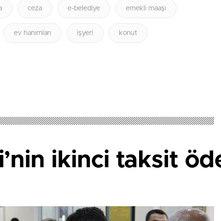
a
ceza
e-belediye
emekli maaşı
ev hanımları
işyeri
konut
’nin ikinci taksit öd