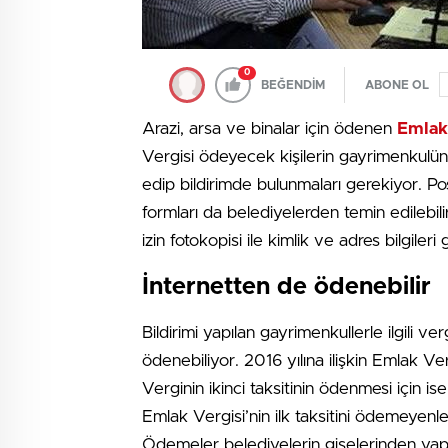
0
BEĞENDİM
ABONE OL
Arazi, arsa ve binalar için ödenen
Emlak
Vergisi ödeyecek kişilerin gayrimenkulü
edip bildirimde bulunmaları gerekiyor. Pos
formları da belediyelerden temin edilebilir
izin fotokopisi ile kimlik ve adres bilgileri
İnternetten de ödenebilir
Bildirimi yapılan gayrimenkullerle ilgili ve
ödenebiliyor. 2016 yılına ilişkin Emlak Ver
Verginin ikinci taksitinin ödenmesi için i
Emlak Vergisi’nin ilk taksitini ödemeyenler
Ödemeler belediyelerin gişelerinden yapıl