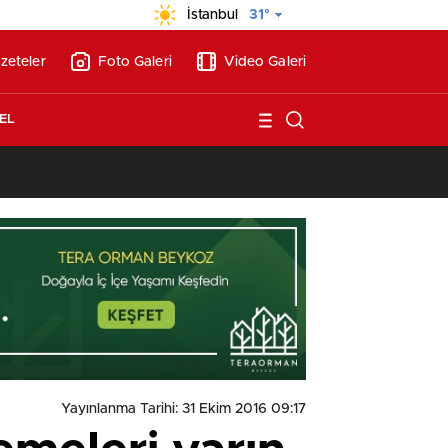
İstanbul
31°
zeteler
Foto Galeri
Video Galeri
EL
13:26
/
Vakıf Karaca Villaları’nda satılık 10 tripleks villa! 400 milyon liraya
Yayınlanma Tarihi: 31 Ekim 2016 09:17