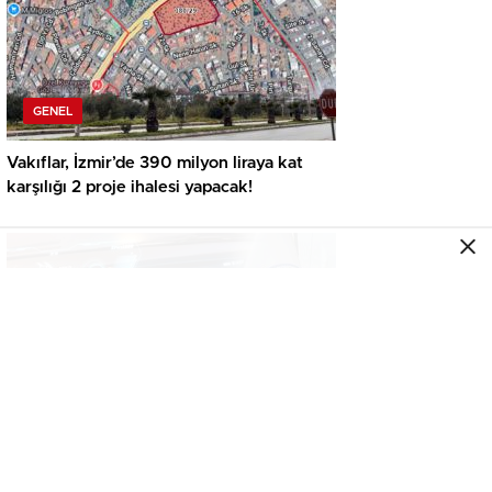
GENEL
Vakıflar, İzmir’de 390 milyon liraya kat
karşılığı 2 proje ihalesi yapacak!
GENEL
İkinci el araçta yeni tehlike! Dijital kayıtları
kontrol etmeden almayın