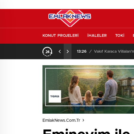
KONUT PROJELERİ
İHALELER
TOKİ
o oldu
13:26
/
Vakıf Karaca Villaları’
EmlakNews.com.tr