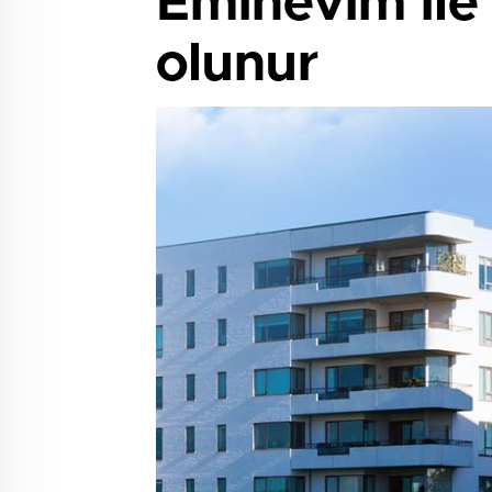
Eminevim ile 
olunur