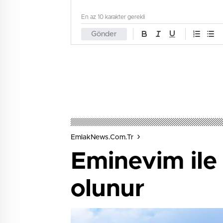
En az 10 karakter gerekli
Gönder
EmlakNews.com.tr
Eminevim ile 
olunur