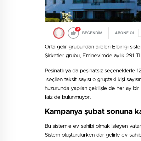
0
BEĞENDİM
ABONE OL
Orta gelir grubundan aileleri Elbirliği s
Şirketler grubu, Eminevim’de aylık 291 T
Peşinatlı ya da peşinatsız seçeneklerle 12
seçilen taksit sayısı o gruptaki kişi sayıs
huzurunda yapılan çekilişle de her ay bir
faiz de bulunmuyor.
Kampanya şubat sonuna ka
Bu sistemle ev sahibi olmak isteyen vata
Sistem oluşturulurken dar gelirle ev sahi