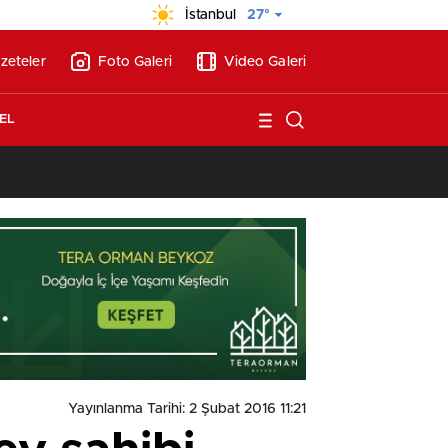
İstanbul
27°
zeteler
Foto Galeri
Video Galeri
EL
13:17
/
Vakıflar, Alanya’da 180 milyon liraya otel arsası satıyor!
Yayınlanma Tarihi: 2 Şubat 2016 11:21