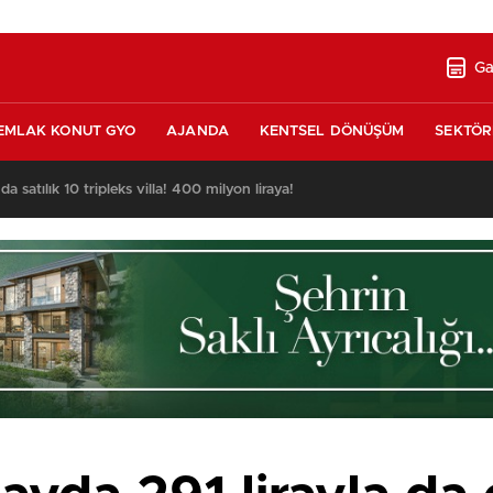
Ga
EMLAK KONUT GYO
AJANDA
KENTSEL DÖNÜŞÜM
SEKTÖR
nda satılık 10 tripleks villa! 400 milyon liraya!